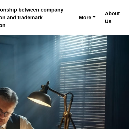
tionship between company
About
ion and trademark
More
Us
ion