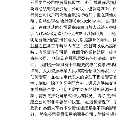
不需要向公司投資最低股本。 外部成員僅承擔
為還必須繳納愛沙尼亞公司稅，也就是20%，
行將公司帳戶稱為現金流銀行帳戶，但在其他方
後，它將出現在
會計師
Cégkozlöny 中
成... 這種形式的公司是由幾個自然人或法人
(EIN) 以確保您遵守州稅法並可以僱用員工、
明尼蘇達州的註冊代理人可以是該州的居民、
並且在正常工作時間內有空，您就可以成為該有
時，有限責任公司是一種簡化的業務結構，提
責任公司。 無論您在羅馬尼亞有任何法律、
助。 我們是一家擁有十年歷史的專門從事法律
律師、人力資源專業人員和其他領域的專家。 
任何變更，並在法定代表人的協助下提交變更登記
性，例如，除了匈牙利語之外，還必須準備文件
創辦獨資企業，但您將需要更多的財務資源來建立
業，需要選擇公司形式和稅務狀況。 為了選擇
建立公司都非常容易和快速。 在這種情況下，
及您作為個人享有多少責任保護產生不同的影
錢。 豁免公司是最常用的開曼公司，對於希望