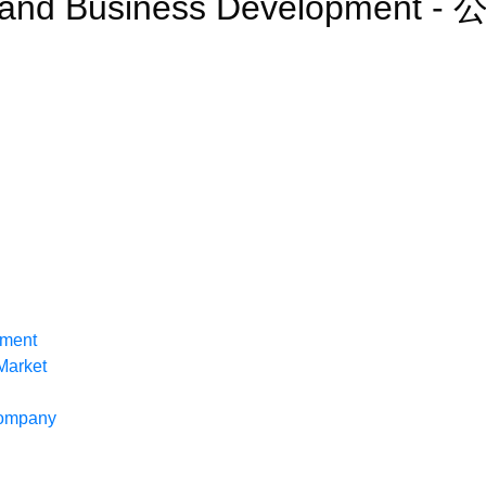
n and Business Development 
ement
Market
 company