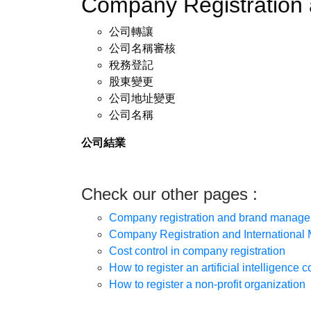
Company Registratio
公司轉讓
公司名稱審核
稅務登記
股東變更
公司地址變更
公司名稱
公司結業
Check our other pages :
Company registration and brand manag
Company Registration and International 
Cost control in company registration
How to register an artificial intelligence
How to register a non-profit organization