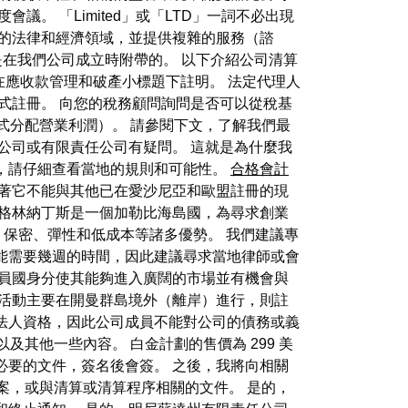
。 「Limited」或「LTD」一詞不必出現
家的法律和經濟領域，並提供複雜的服務（諮
它是在我們公司成立時附帶的。 以下介紹公司清算
在應收款管理和破產小標題下註明。 法定代理人
式註冊。 向您的稅務顧問詢問是否可以從稅基
式分配營業利潤）。 請參閱下文，了解我們最
公司或有限責任公司有疑問。 這就是為什麼我
，請仔細查看當地的規則和可能性。
合格會計
著它不能與其他已在愛沙尼亞和歐盟註冊的現
和格林納丁斯是一個加勒比海島國，為尋求創業
、保密、彈性和低成本等諸多優勢。 我們建議專
能需要幾週的時間，因此建議尋求當地律師或會
員國身分使其能夠進入廣闊的市場並有機會與
期活動主要在開曼群島境外（離岸）進行，則註
法人資格，因此公司成員不能對公司的債務或義
及其他一些內容。 白金計劃的售價為 299 美
必要的文件，簽名後會簽。 之後，我將向相關
案，或與清算或清算程序相關的文件。 是的，