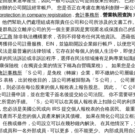
是由股東選舉產生，因此一般可以說公司是由股東控制的。 已
創辦的公司開設經常帳戶。 您是否正在考慮在奧地利創辦一家公
protection in company registration
.
會計事務所
.
營業執照查詢
台。 他們幫助人們處理組成有限責任公司和公司所涉及的文書工作。 Z
曼群島設立離岸公司的另一個主要原因是實現匿名或保護自己的
記工商
除非執法機構要求，否則不得發布任何其他資訊。 憑藉低廉
將獲得公司註冊服務、EIN，並協助開設企業銀行帳戶，以便您
 民法是最普遍的法律領域，它存在於每個人的個人生活中，即使
單的民法訴訟或非訴訟程序，選擇在民法領域擁有足夠專業知識
全/健康保險稅（在獨資企業的情況下稱為自營職業稅）。 如果您
會計事務所
「S 公司」是免稅（轉嫁）企業，即不繳納公司層級
RS 表格，出於稅收目的，該公司將被歸類為「S 公司」。 公司
，則必須在每位股東的個人報稅表上報告股息。 因此，「C 公
司註冊申請，並在您電子簽名後提交給公司法院。 你不需要研
需的手續。 「S」公司可以在其個人報稅表上扣除公司的利潤和虧
”公司資格，您必須是美國公民或向 IRS 提交個人報稅表的合格居民
資產而不是您的個人資產來解決其債權。 如果在簡化公司設立
任務或條件，公司設立可以在幾秒鐘內解決。 在其他情況下，費用為
部成員和一名外部成員 - 可以更多，但不能更少。 內部成員用