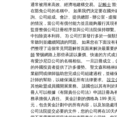
通常被用來高效、經濟地建構交易。
記帳士
豁
在豁免公司的名稱中。 如果我們決定要在國外
詢、公司組成、會計、提供總部 - 辦公室 -
的情況，當公司有償付能力並且能夠履行其現有
監督整個公司註冊程序並與公司法院保持聯繫
中扣除資本利得。 3) 公司打算發行多於一
常聽到並繼續閱讀的問題。 如果您在下面沒有
們整理了這個常見問題解答頁面來解決最重要
師
警惕網路上那些承諾以廉價、快速的方式成
有愛沙尼亞公司的名稱相似。 一旦註冊成立，
的外國投資者提供了許多優勢。 聖文森和格林
業顧問或律師協助您完成公司組建過程，並確
計師的幫助，以確保滿足所有法律要求。
設立
其他歐盟成員國開展業務。 該國也以其有利於
冊人可以根據《有限責任公司法》申請註冊為
務承擔個人責任。 黃金計劃的價格為 199 美
元，包含黃金計劃中的所有內容，以及加急處理
公司法院提交必要的文件，您的公司將在10天