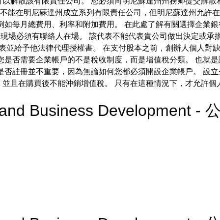
以解散該有限責任公司。 您必須向明尼蘇達州州務卿提交解散
 雖然您不能在明尼蘇達州成立系列有限責任公司，但明尼蘇達州允
如每月總費用、利率和附加費用。 在此處了解有關選擇企業銀行帳戶
，則現場必須有聯絡人在場。 該代表不能代表貴公司做出決定或承
表並給予他法律代理授權書。 在支付股本之前，創辦人個人對缺失
您是否需要企業帳戶的不是稅收制度，而是增值稅分類。 也就
業是否註冊並不重要，因為無論如何您都必須開設企業帳戶。
設立
，並且在購買後不能沖銷增值稅。 只有在這種情況下，才允許個
on and Business Developmen