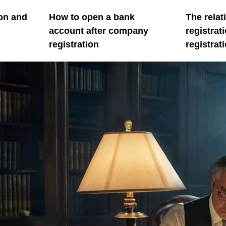
on and
How to open a bank
The rela
account after company
registrat
registration
registrat