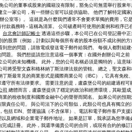
免公司的董事或股東的國籍沒有限制，豁免公司無需舉行股東年度會議
建立一家公司，有一些辦公室可以提供協助。 他們了解特定國
 虛擬辦公室等）。 這就是為什麼我們通常不會要求單獨的費用，
付款義務時 - 這稱為清算。 公司破產時可使用的案例和程序已
。
台北會計師記帳士
透過這些步驟，本公司已在公司登記冊中正
個類別的股票（例如，計劃以與每個所有者的股本份額不成比例的方
看到您的問題，請致電或發送電子郵件給我們。 每個人都對組建
的問題。 我們想提請您注意這樣一個事實：在國外創辦公司之前
立公司的未知機構。 此外，您的公司名稱必須是獨特的，這意味
公司將受聖文森和格林納丁斯法律法規的管轄。 總之，聖文森
納丁斯最常見的商業形式是國際商業公司（IBC），它具有免稅
保遵守所有法律要求。 需要注意的是，盧森堡公司的組建過程可
公司
總體而言，盧森堡提供了穩定的政治和經濟環境，其歐盟成
商業的稅收制度和國際金融中心的聲譽而聞名。 如果公司的預
有限責任公司。 與公司法下的公司類似，此類公司也具有獨立的
元，包括 EIN、營運協議（不含保單）、電話和電子郵件客戶支援以
以及網域和企業電子郵件地址。 如果是訂單，我承諾為您準備
內完成註冊。 此外，我還準備貴公司的合同，或現有合約的修訂