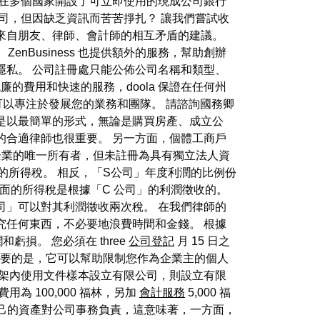
經在多個國家開設了可立即使用的現成公司銀行
司，但因缺乏資訊而苦苦掙扎？ 讓我們嘗試收
來自朋友、律師、會計師的相互矛盾的建議。
enBusiness 也提供額外的服務，幫助創辦
隱私。 公司註冊處只能公佈公司名稱和類型、
的費用和快速的服務，doola 保證在任何州
可以專注於發展您的業務和團隊。 請諮詢國務卿
是以最簡單的形式，無論是購買房產、成立公
的合適律師也很重要。 另一方面，個體工商戶
是企業的唯一所有者，但未註冊為具有獨立法人資
的所得稅。 相反，「S公司」年度利潤的比例份
層面的所得稅是根據「C 公司」的利潤徵收的。
司」可以對其利潤徵收兩次稅。 在我們律師的
究任何東西，不必要地浪費時間和金錢。 根據
損。 您必須在 three
公司登記
月 15 日之
。 最重要的是，它可以幫助限制您作為企業主的個人
框架內使用文件樣本設立有限公司，則設立有限
 100,000 福林，另加
會計服務
5,000 福
自己的資產對公司事務負責，這意味著，一方面，