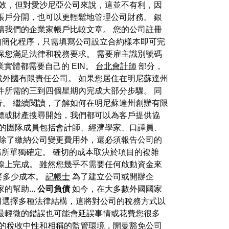
有效，但對愛沙尼亞公司來說，這並不有利，因
帳戶分開，也可以更輕鬆地管理公司財務。 銀
讀我們的企業家帳戶比較文章。 您的公司註冊
最快捷的簡化程序，只需填寫公司設立合約樣本即可完
確保您滿足法律和稅務要求。 需要雇主識別號碼
業實體都需要自己的 EIN。
台北會計師
部分，
外國有限責任公司。 如果您居住在明尼蘇達州
件所需的三到四個星期內完成大部分步驟。 同
。 繼續閱讀，了解如何在明尼蘇達州創辦有限
標或財產搜尋開始，我們都可以為客戶提供協
們的團隊成員包括會計師、經濟學家、口譯員、
 除了繳納公司變更費用外，還必須報告公司的
事務所單獨確定。 確切的成本取決於項目的複雜
線上完成。 雖然您幾乎不需要任何啟動資金來
要多少成本。
記帳士
為了建立公司或開辦企
幫助...
公司負債
如今，在大多數外國國家
司選擇多種法律結構，這將對公司的稅務方式以
最輕微的錯誤也可能會延誤事情或花費您很多
島的稅收中性和相稱的監管環境，開曼豁免公司