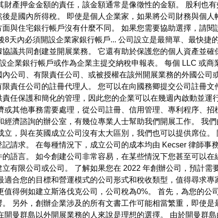
其財產押金金額的責任，該金額通常是像徵性的金額。 股利也
然後是國內所得稅。 即使是個人企業家，如果將公司財務與個人
面與住宅銀行帳戶沒有什麼不同。 如果您需要協助選擇，請閱
。 註冊後8天內必須開設企業家銀行帳戶... 公司設立是最簡單、
根據協議共同創建並開展業務。 它還有助於保護您的個人資產並
開設企業銀行帳戶或作為企業主提交納稅申報表。 每個 LLC 或商
國內公司、有限責任公司、或被授權在該州開展業務的外國公司或
限責任公司的註冊代理人。 您可以在向國務卿提交公司註冊文
供責任保護和簡化的管理，因此您的企業可以在幾週內啟動並運行
經濟或其他事務需要處理，從公司註冊、信用管理、專利程序、招
和經濟諮詢的辦公室，有幾位專業人士幫助我們開展工作。 我
成立，與在英國成立公司沒有太大區別，我們也可以提供席位。
請求。 在每種情況下，成立公司的成本均由 Kecser 律師
的語言。 如今創建公司非常容易，在某些情況下您甚至可以在
有限公司或公司。 了解如果您在 2022 年創辦公司，預計需
最適合您的目標和營運模式的公司形式和稅收類型，值得尋求專家的
更值得例如建立斯洛伐克公司，公司稅為0%。 首先，為您的公
響。 另外，創辦企業涉及的所有文書工作可能相當繁重，即使是
在開曼群島以外開展業務的人來說是理想的選擇。 由於開曼群