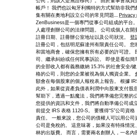
公民，則該人是無證移民）。 由於董事會成員
帳戶！ 我們也以匈牙利獨特的方式幫助非我們
集有關在奧地利設立公司的常見問題...
Privacy 
ZenBusiness是一個專門從事公司組成的平
人處理創辦公司的法律問題。 公司或個人在開
註冊日期、註冊辦公室地址以及公司狀況。
登
註冊公司，包括明尼蘇達州有限責任公司。 您
和當地商會，確保您擁有所有必要的許可證。
司、繼承糾紛或任何民事訴訟。 即使是看似簡
的全部收入都有義務繳納 15.3% 的社會安
格的公司，則您的企業被視為個人獨資企業。
額會在每個股東的個人報稅表上報告。 根據 I
此外，如果從資產負債表利潤中向股東支付股息
幫助下，透過一點魔法，我們將準備您完整的公
您提供的資訊和文件，我們將自動準備公司成立所
前提交 IRS 表格 1120-S。 要獲得“S
責任。 一般來說，您公司的債權人可以用公司
公司是免稅的。 這意味著，如果沒有特殊情況、
林的出版費。 而言，需要兩名創辦人，一名內