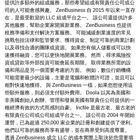
提供許多額外的組成服務，那些希望組成有限責任公司或公
司的人可能會感興趣。 ZenBusiness 自 2015 年以來一直存
在，是最受歡迎的 LLC 組成平台之一。 該公司還提供許多
其他服務，幫助企業家開展新業務。 ZenBusiness 也提供
稅務準備和支付解決方案服務。 可能減緩創業速度的常見
挑戰包括法律和監管要求、獲得資金、制定可靠的商業計劃
以及尋找合適的團隊或資源。 如果您有個人儲蓄或可以快
速獲得融資，您可以更快地開展業務。 然而，尋求風險投
資或貸款等外部投資可能會延長期限。 取得業務所需的設
備和用品是另一個需要考慮的方面。 例如，數位行銷機構
可能需要最少的設備，主要是電腦和軟體許可證，並且可以
相對快速地獲得。 與 ZenBusiness 一樣，如果您想使用這
些額外服務，則必須支付額外費用。 Doola 以其為美國和
非美國創始人創辦、管理和發展美國有限責任公司提供的一
種經濟有效的方式而感到自豪。 Incfile 是最古老、最古老的
有限責任公司或公司組成平台之一。 該公司自 2004 年開始
運營，已為超過 250,000 家企業的註冊和創建提供了便利。
他們以可靠的服務而享有盛譽，並在商界受到高度尊重。
透過 ZenBusiness 成立 LLC 的成本實際上取決於您需要填