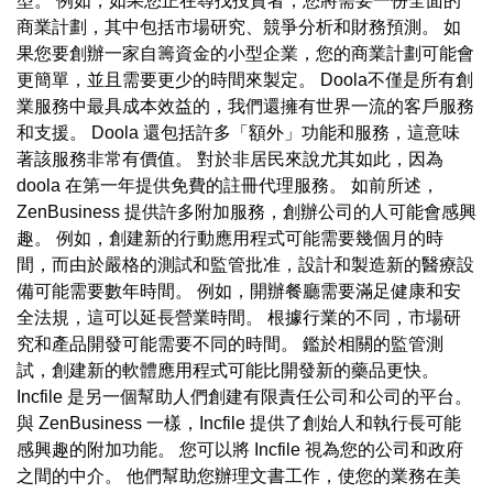
型。 例如，如果您正在尋找投資者，您將需要一份全面的
商業計劃，其中包括市場研究、競爭分析和財務預測。 如
果您要創辦一家自籌資金的小型企業，您的商業計劃可能會
更簡單，並且需要更少的時間來製定。 Doola不僅是所有創
業服務中最具成本效益的，我們還擁有世界一流的客戶服務
和支援。 Doola 還包括許多「額外」功能和服務，這意味
著該服務非常有價值。 對於非居民來說尤其如此，因為
doola 在第一年提供免費的註冊代理服務。 如前所述，
ZenBusiness 提供許多附加服務，創辦公司的人可能會感興
趣。 例如，創建新的行動應用程式可能需要幾個月的時
間，而由於嚴格的測試和監管批准，設計和製造新的醫療設
備可能需要數年時間。 例如，開辦餐廳需要滿足健康和安
全法規，這可以延長營業時間。 根據行業的不同，市場研
究和產品開發可能需要不同的時間。 鑑於相關的監管測
試，創建新的軟體應用程式可能比開發新的藥品更快。
Incfile 是另一個幫助人們創建有限責任公司和公司的平台。
與 ZenBusiness 一樣，Incfile 提供了創始人和執行長可能
感興趣的附加功能。 您可以將 Incfile 視為您的公司和政府
之間的中介。 他們幫助您辦理文書工作，使您的業務在美