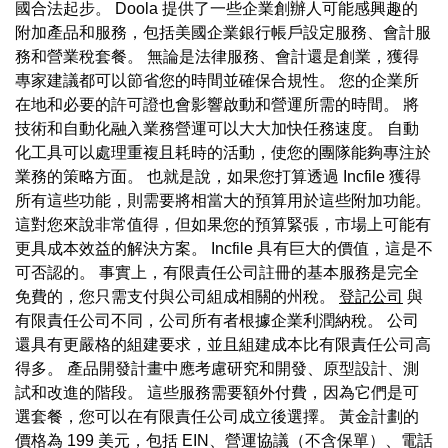
國合法起步。 Doola 提供了一些企業創辦人可能感興趣的
附加產品和服務，包括美國企業銀行帳戶設定服務、會計服
務和營業稅套餐。 無論是法律服務、會計還是創業，獲得
專家建議都可以節省您的時間並確保合規性。 您的企業所
在地和必要的許可證也會影響啟動和營運所需的時間。 將
技術和自動化融入業務營運可以大大加快任務速度。 自動
化工具可以處理重複且耗時的活動，使您的團隊能夠專注於
業務的策略方面。 也就是說，如果您打算透過 Incfile 獲得
所有這些功能，則需要將相當大的預算用於這些附加功能。
這對您來說非常值得，但如果您的預算緊張，市場上可能有
更具成本效益的解決方案。 Incfile 具有巨大的價值，這是不
可否認的。 事實上，有限責任公司註冊的基本服務是完全
免費的，您只需支付與公司組成相關的州稅。
登記公司
與
有限責任公司不同，公司所有者根據企業利潤納稅。 公司
還具有更嚴格的組建要求，並且組建成本比有限責任公司高
得多。 產品開發計畫中應考慮研究和開發、原型設計、測
試和改進的階段。 這些服務需要額外付費，因為它們是可
選套餐，您可以在有限責任公司成立後選擇。 黃金計劃的
價格為 199 美元，包括 EIN、營運協議（不含保單）、電話