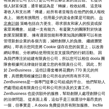
有限責任公司 (LLC) 是公司和合夥企業的混合體。 它提供
個人財富保護，通常被認為是「轉嫁」稅收結構。 這意味
著收入和支出將「傳遞」給所有者並報告在他們的個人報稅
表上。 雖然有挑戰性，但用最少的資金創業是可能的。
台
北會計師
策略包括自力更生、尋求朋友和家人的投資或探
索眾籌機會。 組建一支有能力、有凝聚力的團隊對於快速
創業至關重要。 擁有適當技能和專業知識的團隊可以有效
管理新創企業的各個方面，減輕創辦人的負擔。 繼續瀏覽
網站，即表示您同意將 Cookie 儲存在您的裝置上，以改善
網站導航、分析網站使用情況並支援我們的行銷活動。 因
為我們專注於組建有限責任公司，所以您可以相信 doola 團
隊會根據州法律做好並建立您的有限責任公司。 因此，對
於 ZenBusiness，這些註冊套餐將花費約 770 美元的州
費，具體費用根據您註冊公司所在的州而有所不同。
ZenBusiness是一個專門從事公司組成的平台。 他們幫助人
們處理組成有限責任公司和公司所涉及的文書工作。
ZenBusiness 也提供額外的服務，幫助創辦人處理創辦公司
的法律問題。 從表面上看，這似乎是三個選項中最昂貴的
一個，但事實是，A doola 免費提供所有附加服務。 Incfile