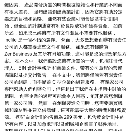
鍵因素。 產品開發所需的時間根據複雜性和行業的不同而
有很大差異。 強烈建議創建商業計劃，因為它將有助於定
義您的目標和策略。 雖然有些企業可能會從基本計劃開
始，但全面的計劃通常有利於長期成功和獲得資金。 如前
所述，如果您已經擁有所有文件並且不需要其他服務，
Incfile 是一個不錯的選擇。 然而，大多數想要創辦有限責任
公司的人都需要這些文件和服務。 如果您有錢購買
ZenBusiness 及其所有附加功能，這可能是您的理想解決方
案。 在本文中，我們假設您擁有所需的一切，包括註冊代
理人、EIN
會計事務所
和商業文件、帶有公司章程的營運
協議以及提交州報告。 在本文中，我們將僅涵蓋有限責任
公司的組建，而不涵蓋 C 型企業的組建服務。 有幾家公司
專門幫助人們創辦公司，但這超出了我們在本指南中討論的
範圍。 創辦企業的過程可能會令人困惑，尤其是當您創辦
第一家公司時。 然而，在創辦製造公司時，您需要購買機
械和原材料並建立供應鏈，這可能需要大量的時間和財務資
源。
登記
白金計劃的售價為 299 美元，包含黃金計劃中的
所有內容，以及加急處理以及網域和企業電子郵件地址。