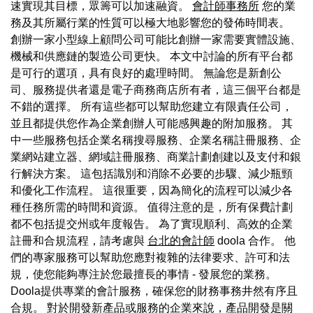
速實現其目標，眾籌可以加速融資。
會計師事務所
您的業
務及其所屬行業的性質可以極大地影響您的發佈時間表。
創辦一家小型線上顧問公司可能比創辦一家需要實體設施、
機械和供應鏈的製造公司更快。 本文中討論的所有平台都
是可行的選項，具有良好的處理時間。 無論您是新創公
司、服務提供者還是電子商務商店所有者，這三個平台都是
不錯的選擇。 所有這些都可以幫助您建立有限責任公司，
並且都提供您作為企業創辦人可能感興趣的附加服務。 其
中一些服務包括企業名稱搜尋服務、企業名稱註冊服務、企
業網站建立器、網域註冊服務、商業計劃創建以及支付和銀
行解決方案。 這包括識別和消除不必要的步驟、減少瓶頸
和優化工作流程。 這很重要，因為簡化的流程可以減少各
種任務所需的時間和資源。 值得注意的是，所有保費計劃
都不包括提交州或年度報告。 為了實現順利、高效的企業
註冊和合規流程，請考慮與
台北的會計師
doola 合作。 他
們的專家服務可以幫助您應對複雜的法律要求、許可和法
規，使您能夠專注於您最擅長的事情 - 發展您的業務。
Doola提供專業的會計服務，確保您的財務事務井然有序且
合規。 對於開發新產品或服務的企業來說，產品開發是關