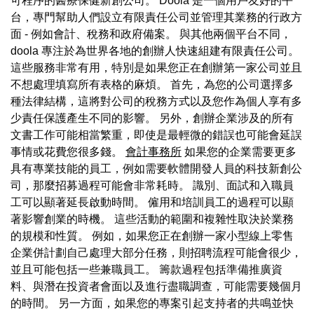
可程序的醫療保健新創公司。 Doola 是一個用戶友好的平
台，專門幫助人們設立有限責任公司並管理其業務的行政方
面 - 例如會計、稅務和政府備案。 與其他兩個平台不同，
doola 專注於為世界各地的創辦人快速組建有限責任公司。
這些服務非常有用，特別是如果您正在創辦第一家公司並且
不想處理填寫所有表格的麻煩。 首先，為您的公司選擇多
種法律結構，這將對公司的稅務方式以及您作為個人享有多
少責任保護產生不同的影響。 另外，創辦企業涉及的所有
文書工作可能相當繁重，即使是最輕微的錯誤也可能會延誤
事情或花費您很多錢。
會計事務所
如果您的企業需要更多
具有專業技能的員工，例如需要軟體開發人員的科技新創公
司，那麼招募過程可能會非常耗時。 識別、面試和入職員
工可以顯著延長啟動時間。 僱用和培訓員工的過程可以顯
著影響創業的時機。 這些活動的範圍和複雜性取決於業務
的規模和性質。 例如，如果您正在創辦一家小型線上零售
企業併計劃自己處理大部分任務，則招聘流程可能會很少，
並且可能包括一些兼職員工。 籌款過程包括準備推廣資
料、與潛在投資者會面以及進行盡職調查，可能需要幾個月
的時間。 另一方面，如果您的專案引起支持者的共鳴並快