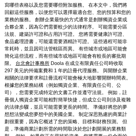
寫哪些表格以及您需要哪些附加服務。 在本文中，我們將
回顧這些服務，以便您可以選擇最適合您、您的預算和您的
業務的服務。 創辦企業最快的方式通常是創辦獨資企業或
合夥企業，因為它們需要較少的法律程序。 可能需要分區
法規、建築許可證和占用許可證。 您將需要健康許可證、
食品處理證書，可能還需要酒精許可證。 這些過程可能非
常耗時，並且因司法管轄區而異。 有些城市或地區可能會
簡化這些流程，而有些城市或地區可能會有較長的審批期
限。
台北會計事務所
Doola 在成立有限責任公司時收取
297 美元的州備案費和 1 年的註冊代理服務。 與開辦企業
相關的法律要求和註冊流程可能會極大地影響開辦時間表。
根據您的業務結構（例如獨資企業、有限責任公司、公
司），您需要完成特定的文書工作並遵守法規。 例如，註
冊個人獨資企業可能相對簡單快捷，但成立公司則涉及複雜
的法律步驟，並且可能需要更長的時間。 準備好將您的夢
想想法變成您夢想中的美國企業。 制定深思熟慮的商業計
劃很重要，因為它概述了您的策略、目標和財務預測。 但
是，準備商業計劃所需的時間取決於您計劃開展的業務類