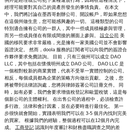
例外是經理或公司犯下某種違規行為，因為在這種情況下，
經理可能要對其自己的資產所發生的事情負責。 在本文
中，我們將討論在墨西哥創辦公司、開設帳戶，即如果您想
在這個州做生意，您可能感興趣的一切。 這種類型的公司
特別適合擁有公司的一群人，其中一些成員積極參與管理，
而另一些成員僅在有限或間接的層面上參與。
設立公司
美
國的移民要求非常嚴格，光是擁有一家美國公司並不會影響
簽證決定。 然而，doola 服務的訂閱者可以向我們的簽證合
作夥伴要求免費諮詢。 目前，只有三個州可以成立 DAO
LLC，其中包括在懷俄明州成立 DAO 公司。 DAO LLC 是
一個相對較新的商業實體，代表不受單一實體控制的公司。
相反，每個成員都為企業的策略方向做出貢獻。 之後，您
將被帶到法律諮詢處，您將與律師簽署公司註冊文件。 同
時，如有必要，我們會要求增值稅登記和歐盟稅號，這是每
個新公司的主體權利。 在出售公司的過程中，必須檢查許
多行政、法律和會計因素，並在必要時進行最佳化。 第一
步很快就會開始，實踐表明我們可以在 3-5 個月內找到完美
的買家。 根據我們的經驗，整個過程可以在12個月內完
成。
工商登記
認識到年度審計和財務盡職調查之間的差