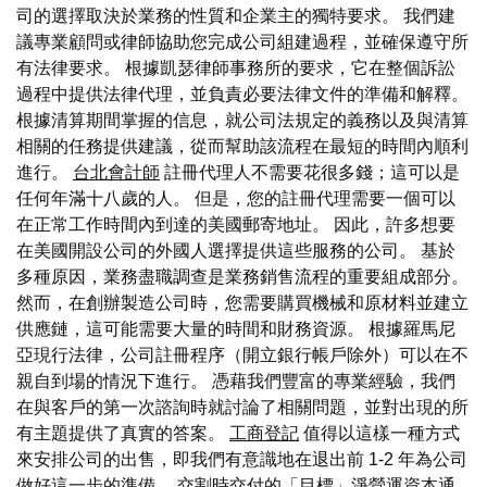
司的選擇取決於業務的性質和企業主的獨特要求。 我們建
議專業顧問或律師協助您完成公司組建過程，並確保遵守所
有法律要求。 根據凱瑟律師事務所的要求，它在整個訴訟
過程中提供法律代理，並負責必要法律文件的準備和解釋。
根據清算期間掌握的信息，就公司法規定的義務以及與清算
相關的任務提供建議，從而幫助該流程在最短的時間內順利
進行。
台北會計師
註冊代理人不需要花很多錢；這可以是
任何年滿十八歲的人。 但是，您的註冊代理需要一個可以
在正常工作時間內到達的美國郵寄地址。 因此，許多想要
在美國開設公司的外國人選擇提供這些服務的公司。 基於
多種原因，業務盡職調查是業務銷售流程的重要組成部分。
然而，在創辦製造公司時，您需要購買機械和原材料並建立
供應鏈，這可能需要大量的時間和財務資源。 根據羅馬尼
亞現行法律，公司註冊程序（開立銀行帳戶除外）可以在不
親自到場的情況下進行。 憑藉我們豐富的專業經驗，我們
在與客戶的第一次諮詢時就討論了相關問題，並對出現的所
有主題提供了真實的答案。
工商登記
值得以這樣一種方式
來安排公司的出售，即我們有意識地在退出前 1-2 年為公司
做好這一步的準備。 交割時交付的「目標」淨營運資本通