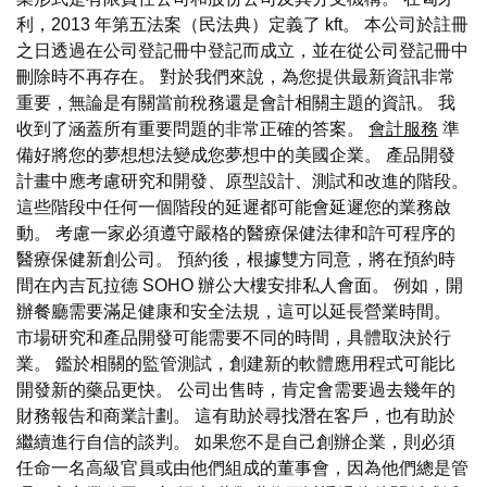
利，2013 年第五法案（民法典）定義了 kft。 本公司於註冊
之日透過在公司登記冊中登記而成立，並在從公司登記冊中
刪除時不再存在。 對於我們來說，為您提供最新資訊非常
重要，無論是有關當前稅務還是會計相關主題的資訊。 我
收到了涵蓋所有重要問題的非常正確的答案。
會計服務
準
備好將您的夢想想法變成您夢想中的美國企業。 產品開發
計畫中應考慮研究和開發、原型設計、測試和改進的階段。
這些階段中任何一個階段的延遲都可能會延遲您的業務啟
動。 考慮一家必須遵守嚴格的醫療保健法律和許可程序的
醫療保健新創公司。 預約後，根據雙方同意，將在預約時
間在內吉瓦拉德 SOHO 辦公大樓安排私人會面。 例如，開
辦餐廳需要滿足健康和安全法規，這可以延長營業時間。
市場研究和產品開發可能需要不同的時間，具體取決於行
業。 鑑於相關的監管測試，創建新的軟體應用程式可能比
開發新的藥品更快。 公司出售時，肯定會需要過去幾年的
財務報告和商業計劃。 這有助於尋找潛在客戶，也有助於
繼續進行自信的談判。 如果您不是自己創辦企業，則必須
任命一名高級官員或由他們組成的董事會，因為他們總是管