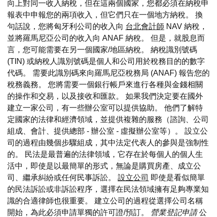
向上對同一收入納稅，但在這兩個國家，您都必須在納稅申
報表中申報您的兩項收入，但它們只在一個地方納稅。 換
句話說，您將匈牙利公司的收入向
台北會計師
NAV 納稅，
並將羅馬尼亞公司的收入向 ANAF 納稅。 但是，就股息而
言，您可能需要在另一個國家/地區納稅。 納稅識別號碼
(TIN) 或納稅人識別號碼是個人和公司用於稅務目的的數字
代碼。 需要此識別碼來向羅馬尼亞稅務局 (ANAF) 報告您的
稅務義務。 您將需要一個銀行帳戶來進行各種與金錢相關
的操作和交易，以及接收和匯款。 如果我們決定要在國外
建立一家公司，有一些辦公室可以提供協助。 他們了解特
定國家的法律和經濟領域，並提供複雜的服務（諮詢、公司
組成、會計、提供總部 - 辦公室 - 虛擬辦公室等）。 設立公
司的過程由幾個步驟組成，其中法定代表人的參與是強制性
的。 民法是最普遍的法律領域，它存在於每個人的個人生
活中，即使是以最簡單的形式，無論是購買房產、成立公
司、繼承糾紛或任何民事訴訟。
設立公司
即使是看似簡單
的民法訴訟或非訴訟程序，選擇在民法領域擁有足夠專業知
識的合適律師也很重要。 建立公司的過程從選擇公司名稱
開始，為此必須申請單獨的許可證/預訂。
營業登記申請
公