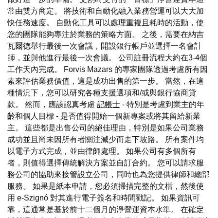
常由雙方商定。 將技術和自動化融入業務營運可以大大加
快任務速度。 自動化工具可以處理重複且耗時的活動，使
您的團隊能夠專注於業務的策略方面。 之後，需要在納吉
瓦爾德舉行最後一次會議，開設銀行帳戶並選擇一名會計
師，並與他進行最後一次會議。 公司註冊流程大約在3-4個
工作天內完成。 Forvis Mazars 的專家團隊透過考慮所有因
素來評估業務價值，這是成功出售的第一步。 當然，在這
種情況下，您可以研究各種支援選項和/或與銀行協商貸
款。 然而，應該認真考慮
記帳士
- 特別是考慮到業主的年
齡和個人目標 - 是否值得開始一個新專案或將其留給新業
主。 這些都是出售公司的絕佳理由，特別是如果公司業務
成功並且尚未因所有者關注減少而走下坡路。 所有案件均
以電子方式完成，並由律師處理。 如果公司有多個所有
者，則值得選擇傳統解決方案並自訂合約。 您可以請求服
務公司的協助來接管設立公司，同時也為您提供律師和總部
服務。 如果是紙本申請，您必須掃描完整的文檔，然後使
用 e-Szignó 對其進行電子簽名和時間戳記。 如果資訊可
靠，這通常是基於前十二個月的淨營運資本水準。 在確定