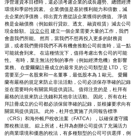
淨營運資本目標時，還必須考慮企業的成長趨勢、總體經濟
環境和季節性因素。 企業價值是基於獲利能力和倍數，減
去企業的淨債務，得出賣方應從該企業獲得的價值。 淨債
務是金融債務（例如銀行貸款、透支、融資租賃）減去公司
現金餘額。
設立公司
建立一個企業需要大量的工作，我們
會盡我們所能。 然而，當我們不想再投入更多的財務資
源，或者我們覺得我們不再有機會推動公司前進時，這一點
可能就會到來。 在這種情況下，值得考慮出售公司的可能
性。 有時，業主無法控制的事件（例如經濟危機）會影響
業務。 在愛爾蘭註冊成立的最常見的公司類型是 LTD，它
需要至少一名股東和一名董事，最低股本為 1 歐元。 愛爾
蘭有嚴格的規定來防止非法活動，公司必須保存準確的記錄
並在需要時向有關當局提供資訊。 值得注意的是，杜拜有
嚴格的法規來防止洗錢和其他非法活動。 因此，所有在杜
拜註冊成立的公司都必須保留準確的記錄，並根據要求向有
關當局提供資訊。 此外，杜拜也實施了共同報告標準
（CRS）和海外帳戶稅收法案（FATCA），以確保遵守國
際稅務法規。 綜上所述，杜拜為創辦公司提供了充滿活力
的商業環境和優惠的稅法，有多種類型的公司可供選擇，例