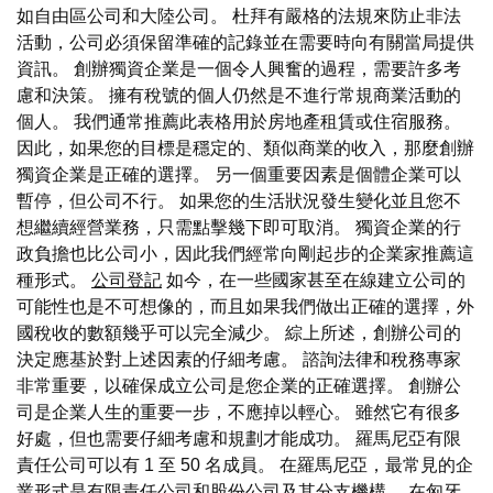
如自由區公司和大陸公司。 杜拜有嚴格的法規來防止非法
活動，公司必須保留準確的記錄並在需要時向有關當局提供
資訊。 創辦獨資企業是一個令人興奮的過程，需要許多考
慮和決策。 擁有稅號的個人仍然是不進行常規商業活動的
個人。 我們通常推薦此表格用於房地產租賃或住宿服務。
因此，如果您的目標是穩定的、類似商業的收入，那麼創辦
獨資企業是正確的選擇。 另一個重要因素是個體企業可以
暫停，但公司不行。 如果您的生活狀況發生變化並且您不
想繼續經營業務，只需點擊幾下即可取消。 獨資企業的行
政負擔也比公司小，因此我們經常向剛起步的企業家推薦這
種形式。
公司登記
如今，在一些國家甚至在線建立公司的
可能性也是不可想像的，而且如果我們做出正確的選擇，外
國稅收的數額幾乎可以完全減少。 綜上所述，創辦公司的
決定應基於對上述因素的仔細考慮。 諮詢法律和稅務專家
非常重要，以確保成立公司是您企業的正確選擇。 創辦公
司是企業人生的重要一步，不應掉以輕心。 雖然它有很多
好處，但也需要仔細考慮和規劃才能成功。 羅馬尼亞有限
責任公司可以有 1 至 50 名成員。 在羅馬尼亞，最常見的企
業形式是有限責任公司和股份公司及其分支機構。 在匈牙