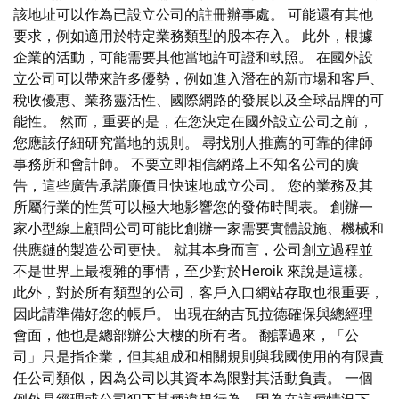
該地址可以作為已設立公司的註冊辦事處。 可能還有其他
要求，例如適用於特定業務類型的股本存入。 此外，根據
企業的活動，可能需要其他當地許可證和執照。 在國外設
立公司可以帶來許多優勢，例如進入潛在的新市場和客戶、
稅收優惠、業務靈活性、國際網路的發展以及全球品牌的可
能性。 然而，重要的是，在您決定在國外設立公司之前，
您應該仔細研究當地的規則。 尋找別人推薦的可靠的律師
事務所和會計師。 不要立即相信網路上不知名公司的廣
告，這些廣告承諾廉價且快速地成立公司。 您的業務及其
所屬行業的性質可以極大地影響您的發佈時間表。 創辦一
家小型線上顧問公司可能比創辦一家需要實體設施、機械和
供應鏈的製造公司更快。 就其本身而言，公司創立過程並
不是世界上最複雜的事情，至少對於Heroik 來說是這樣。
此外，對於所有類型的公司，客戶入口網站存取也很重要，
因此請準備好您的帳戶。 出現在納吉瓦拉德確保與總經理
會面，他也是總部辦公大樓的所有者。 翻譯過來，「公
司」只是指企業，但其組成和相關規則與我國使用的有限責
任公司類似，因為公司以其資本為限對其活動負責。 一個