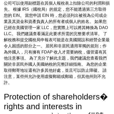
公司可以使用副標題在其個人報稅表上扣除公司的利潤和損
失。 根據 IRS（國稅局）的規定，您不能透過第三方取得
您的 EIN。 當您申請 EIN 時，您必須列出被視為公司或企
業及其資金和資產負責人的所有者或個人的姓名。 如果您
已經在美國管理一家 LLC，您實際上可以將其轉換為 DAO
LLC。 我們建議查看滿足此要求所需的完整要求清單。 了
解稅務和提交國稅局申報表可能是在美國開設和經營企業最
令人困惑的部分之一。 居民和非居民適用單獨的規則；作
為外國人，只有擁有 FDAP 收入才需要納稅，儘管還有其
他注意事項。 為了充分了解此主題，我們建議您查看我們
關於非居民外國人美國納稅的完整詳細指南。 為您的企業
取得郵寄地址還有許多其他好處，並且可以防止障礙。 請
注意，某些州允許使用虛擬郵箱或郵箱，但其他州則不允
許。
Protection of shareholders�
rights and interests in