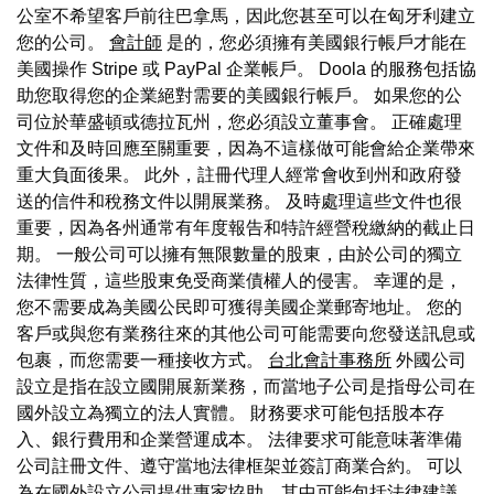
公室不希望客戶前往巴拿馬，因此您甚至可以在匈牙利建立
您的公司。
會計師
是的，您必須擁有美國銀行帳戶才能在
美國操作 Stripe 或 PayPal 企業帳戶。 Doola 的服務包括協
助您取得您的企業絕對需要的美國銀行帳戶。 如果您的公
司位於華盛頓或德拉瓦州，您必須設立董事會。 正確處理
文件和及時回應至關重要，因為不這樣做可能會給企業帶來
重大負面後果。 此外，註冊代理人經常會收到州和政府發
送的信件和稅務文件以開展業務。 及時處理這些文件也很
重要，因為各州通常有年度報告和特許經營稅繳納的截止日
期。 一般公司可以擁有無限數量的股東，由於公司的獨立
法律性質，這些股東免受商業債權人的侵害。 幸運的是，
您不需要成為美國公民即可獲得美國企業郵寄地址。 您的
客戶或與您有業務往來的其他公司可能需要向您發送訊息或
包裹，而您需要一種接收方式。
台北會計事務所
外國公司
設立是指在設立國開展新業務，而當地子公司是指母公司在
國外設立為獨立的法人實體。 財務要求可能包括股本存
入、銀行費用和企業營運成本。 法律要求可能意味著準備
公司註冊文件、遵守當地法律框架並簽訂商業合約。 可以
為在國外設立公司提供專家協助，其中可能包括法律建議、