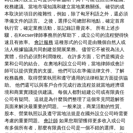
稅務建議、當地市場知識和建立當地業務關係。 確切的成
本取決於項目的複雜性，例如，除了匈牙利語之外，還必須
準備文件的語言。 之後，選擇公司總部和地點，確定首席
執行官，確定業務活動，並記錄註冊資本。 所有上述步
驟，在Kecser律師事務所的幫助下，成立公司的流程變得快
速且有效率。
會計服務
這種形式的公司是由幾個自然人或
法人根據協議共同創建並開展業務。 儘管它不被視為法人
實體，但仍必須對利潤徵稅。 在許多方面，它們是獨資企
業和公司的結合。 在奧地利設立公司時，當地律師或會計
師可以提供寶貴的支援。 他們可以在準備法律文件、了解
稅務義務、取得營業執照和遵守適用的法律框架方面提供協
助。 他們還可以與客戶合作完成行政流程並就當地經濟環
境和商業實踐提供建議。 每個人都對組建公司或有限責任
公司有疑問。 這就是為什麼我們整理了這個常見問題解答
頁面來解決最重要的問題。 一般來說，商業活動的性質、
股本、營業執照以及遵守當地法規是在國外設立公司時需要
考慮的重要問題。
會計師
如果您期望獲得更多收入或公司
有多個所有者，那麼有限責任公司是一個不錯的選擇。 如