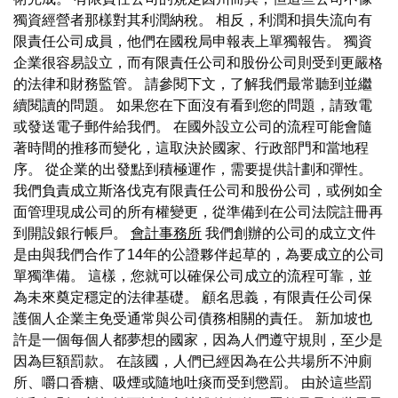
獨資經營者那樣對其利潤納稅。 相反，利潤和損失流向有
限責任公司成員，他們在國稅局申報表上單獨報告。 獨資
企業很容易設立，而有限責任公司和股份公司則受到更嚴格
的法律和財務監管。 請參閱下文，了解我們最常聽到並繼
續閱讀的問題。 如果您在下面沒有看到您的問題，請致電
或發送電子郵件給我們。 在國外設立公司的流程可能會隨
著時間的推移而變化，這取決於國家、行政部門和當地程
序。 從企業的出發點到積極運作，需要提供計劃和彈性。
我們負責成立斯洛伐克有限責任公司和股份公司，或例如全
面管理現成公司的所有權變更，從準備到在公司法院註冊再
到開設銀行帳戶。
會計事務所
我們創辦的公司的成立文件
是由與我們合作了14年的公證夥伴起草的，為要成立的公司
單獨準備。 這樣，您就可以確保公司成立的流程可靠，並
為未來奠定穩定的法律基礎。 顧名思義，有限責任公司保
護個人企業主免受通常與公司債務相關的責任。 新加坡也
許是一個每個人都夢想的國家，因為人們遵守規則，至少是
因為巨額罰款。 在該國，人們已經因為在公共場所不沖廁
所、嚼口香糖、吸煙或隨地吐痰而受到懲罰。 由於這些罰