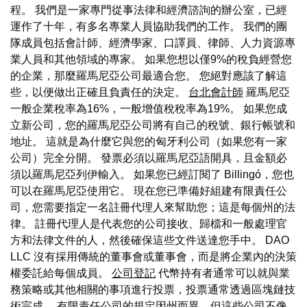
程。 我們是一家專門從事法律和經濟諮詢的辦公室，已經
運作了十年，有多名專業人員協助我們的工作。 我們的團
隊成員包括會計師、經濟學家、口譯員、律師、人力資源專
業人員和其他領域的專家。 如果您想以僅9%的稅負經營您
的企業，那麼羅馬尼亞公司最適合您。 您絕對應該了解這
些，以便做出正確且負責任的決定。
台北會計師
羅馬尼亞
一般企業稅率為16%，一般增值稅稅率為19%。 如果您成
立新公司，您的羅馬尼亞公司將有自己的稅號、銀行帳號和
地址。 這就是為什麼它與您的匈牙利公司（如果您有一家
公司）完全分開。 發票必須以羅馬尼亞語開具，且金額必
須以羅馬尼亞列伊輸入。 如果您已經訂閱了 Billingó，您也
可以在羅馬尼亞使用它。 現在您已準備好組建有限責任公
司，您需要指定一名註冊代理人來幫助您；這是每個州的法
律。 註冊代理人是代表您的公司接收、歸檔和一般處理官
方和法律文件的人，然後確保這些文件送達您手中。 DAO
LLC 沒有採用傳統的董事會或董事會，而是將企業內的決策
權委託給每個成員。
公司登記
代幣持有者通常可以就與業
務策略或其他相關的事項進行投票，投票通常透過區塊鏈技
術完成。 有限責任公司的規定因州而異，但這些公司不像