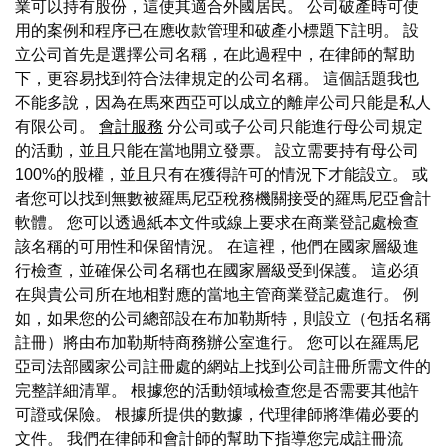
業可以持有股份，這使其適合外國居民。 公司破產時可使
用的案例和程序已在應收款管理和破產小標題下註明。 設
立公司首先是選擇公司名稱，在此過程中，在律師的幫助
下，更容易找到符合法律規定的公司名稱。 這個話題我也
不能多說，因為在馬來西亞可以成立的離岸公司只能是私人
有限公司。
會計服務
分公司或子公司只能進行母公司規定
的活動，並且只能在當地開立發票。 設立需要持有母公司
100%的股權，並且只有在獲得許可的情況下才能設立。 或
者您可以找到無數被羅馬尼亞稅務機關接受的羅馬尼亞會計
軟體。 您可以透過紙本文件或線上要求在商業登記處檢查
該名稱的可用性和保留情況。 在這裡，他們在國家層級進
行檢查，並確保公司名稱也在國家層級受到保護。 這必須
在與貴公司所在地相對應的當地主管商業登記處進行。 例
如，如果您的公司總部設在布加勒斯特，則設立（包括名稱
註冊）將由布加勒斯特商務辦公室進行。 您可以在羅馬尼
亞司法部國家公司註冊處的網站上找到公司註冊所需文件的
完整詳細清單。 根據您的活動領域檢查您是否需要其他許
可證或保險。 根據所提供的數據，代理律師將準備必要的
文件。 我們在律師和會計師的幫助下指導您完成註冊流