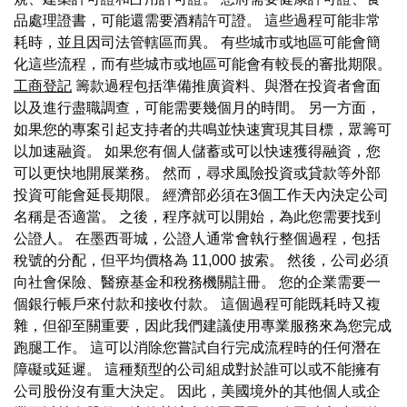
品處理證書，可能還需要酒精許可證。 這些過程可能非常
耗時，並且因司法管轄區而異。 有些城市或地區可能會簡
化這些流程，而有些城市或地區可能會有較長的審批期限。
工商登記
籌款過程包括準備推廣資料、與潛在投資者會面
以及進行盡職調查，可能需要幾個月的時間。 另一方面，
如果您的專案引起支持者的共鳴並快速實現其目標，眾籌可
以加速融資。 如果您有個人儲蓄或可以快速獲得融資，您
可以更快地開展業務。 然而，尋求風險投資或貸款等外部
投資可能會延長期限。 經濟部必須在3個工作天內決定公司
名稱是否適當。 之後，程序就可以開始，為此您需要找到
公證人。 在墨西哥城，公證人通常會執行整個過程，包括
稅號的分配，但平均價格為 11,000 披索。 然後，公司必須
向社會保險、醫療基金和稅務機關註冊。 您的企業需要一
個銀行帳戶來付款和接收付款。 這個過程可能既耗時又複
雜，但卻至關重要，因此我們建議使用專業服務來為您完成
跑腿工作。 這可以消除您嘗試自行完成流程時的任何潛在
障礙或延遲。 這種類型的公司組成對於誰可以或不能擁有
公司股份沒有重大決定。 因此，美國境外的其他個人或企