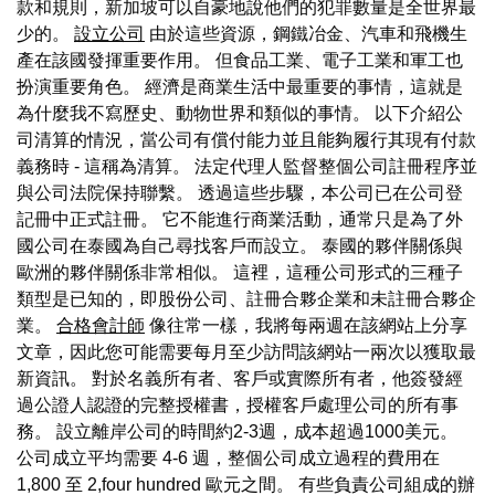
款和規則，新加坡可以自豪地說他們的犯罪數量是全世界最
少的。
設立公司
由於這些資源，鋼鐵冶金、汽車和飛機生
產在該國發揮重要作用。 但食品工業、電子工業和軍工也
扮演重要角色。 經濟是商業生活中最重要的事情，這就是
為什麼我不寫歷史、動物世界和類似的事情。 以下介紹公
司清算的情況，當公司有償付能力並且能夠履行其現有付款
義務時 - 這稱為清算。 法定代理人監督整個公司註冊程序並
與公司法院保持聯繫。 透過這些步驟，本公司已在公司登
記冊中正式註冊。 它不能進行商業活動，通常只是為了外
國公司在泰國為自己尋找客戶而設立。 泰國的夥伴關係與
歐洲的夥伴關係非常相似。 這裡，這種公司形式的三種子
類型是已知的，即股份公司、註冊合夥企業和未註冊合夥企
業。
合格會計師
像往常一樣，我將每兩週在該網站上分享
文章，因此您可能需要每月至少訪問該網站一兩次以獲取最
新資訊。 對於名義所有者、客戶或實際所有者，他簽發經
過公證人認證的完整授權書，授權客戶處理公司的所有事
務。 設立離岸公司的時間約2-3週，成本超過1000美元。
公司成立平均需要 4-6 週，整個公司成立過程的費用在
1,800 至 2,four hundred 歐元之間。 有些負責公司組成的辦