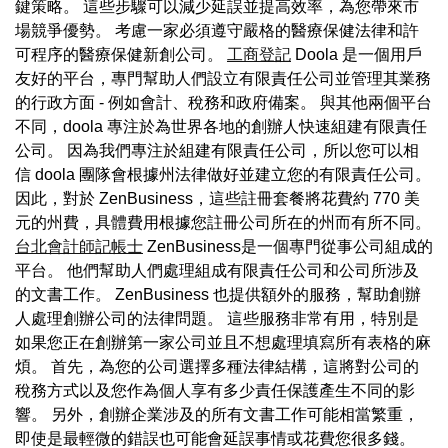
鍵策略。 這些步驟可以減少延誤並提高效率，為您帶來市
場競爭優勢。 考慮一家必須遵守嚴格的醫療保健法律和許
可程序的醫療保健新創公司。
工商登記
Doola 是一個用戶
友好的平台，專門幫助人們設立有限責任公司並管理其業務
的行政方面 - 例如會計、稅務和政府備案。 與其他兩個平台
不同，doola 專注於為世界各地的創辦人快速組建有限責任
公司。 因為我們專注於組建有限責任公司，所以您可以相
信 doola 團隊會根據州法律做好並建立您的有限責任公司。
因此，對於 ZenBusiness，這些註冊套餐將花費約 770 美
元的州費，具體費用根據您註冊公司所在的州而有所不同。
台北會計師記帳士
ZenBusiness是一個專門從事公司組成的
平台。 他們幫助人們處理組成有限責任公司和公司所涉及
的文書工作。 ZenBusiness 也提供額外的服務，幫助創辦
人處理創辦公司的法律問題。 這些服務非常有用，特別是
如果您正在創辦第一家公司並且不想處理填寫所有表格的麻
煩。 首先，為您的公司選擇多種法律結構，這將對公司的
稅務方式以及您作為個人享有多少責任保護產生不同的影
響。 另外，創辦企業涉及的所有文書工作可能相當繁重，
即使是最輕微的錯誤也可能會延誤事情或花費您很多錢。