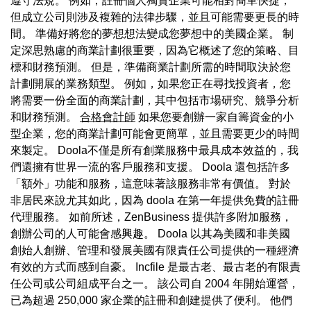
遵守法規。 例如，註冊個人獨資企業可能相對簡單快捷，
但成立公司則涉及複雜的法律步驟，並且可能需要更長的時
間。 準備好將您的夢想想法變成您夢想中的美國企業。 制
定深思熟慮的商業計劃很重要，因為它概述了您的策略、目
標和財務預測。 但是，準備商業計劃所需的時間取決於您
計劃開展的業務類型。 例如，如果您正在尋找投資者，您
將需要一份全面的商業計劃，其中包括市場研究、競爭分析
和財務預測。
合格會計師
如果您要創辦一家自籌資金的小
型企業，您的商業計劃可能會更簡單，並且需要更少的時間
來製定。 Doola不僅是所有創業服務中最具成本效益的，我
們還擁有世界一流的客戶服務和支援。 Doola 還包括許多
「額外」功能和服務，這意味著該服務非常有價值。 對於
非居民來說尤其如此，因為 doola 在第一年提供免費的註冊
代理服務。 如前所述，ZenBusiness 提供許多附加服務，
創辦公司的人可能會感興趣。 Doola 以其為美國和非美國
創始人創辦、管理和發展美國有限責任公司提供的一種經濟
有效的方式而感到自豪。 Incfile 是最古老、最古老的有限責
任公司或公司組成平台之一。 該公司自 2004 年開始運營，
已為超過 250,000 家企業的註冊和創建提供了便利。 他們