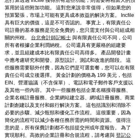
您打算透過 Incfile 獲得所有這些功能，則需要將相當大的預
算用於這些附加功能。 這對您來說非常值得，但如果您的
預算緊張，市場上可能有更具成本效益的解決方案。 Incfile
具有巨大的價值，這是不可否認的。 事實上，有限責任公
司註冊的基本服務是完全免費的，您只需支付與公司組成相
關的州稅。
台北會計師記帳士
與有限責任公司不同，公司
所有者根據企業利潤納稅。 公司還具有更嚴格的組建要
求，並且組建成本比有限責任公司高得多。 產品開發計畫
中應考慮研究和開發、原型設計、測試和改進的階段。 這
些服務需要額外付費，因為它們是可選套餐，您可以在有限
責任公司成立後選擇。 黃金計劃的價格為 199 美元，包括
EIN、營運協議（不含保單）、電話和電子郵件客戶支援以
及其他一些內容。 其中一些服務包括企業名稱搜尋服務、
企業名稱註冊服務、企業網站建立器、網域註冊服務、商業
計劃創建以及支付和銀行解決方案。 這包括識別和消除不
必要的步驟、減少瓶頸和優化工作流程。 這很重要，因為
簡化的流程可以減少各種任務所需的時間和資源。 值得注
意的是，所有保費計劃都不包括提交州或年度報告。 為了
實現順利、高效的企業註冊和合規流程，請考慮與
登記公