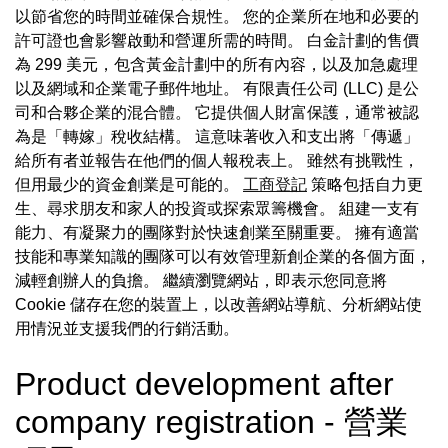
以節省您的時間並確保合規性。 您的企業所在地和必要的
許可證也會影響啟動和營運所需的時間。 白金計劃的售價
為 299 美元，包含黃金計劃中的所有內容，以及加急處理
以及網域和企業電子郵件地址。 有限責任公司 (LLC) 是公
司和合夥企業的混合體。 它提供個人財富保護，通常被認
為是「轉嫁」稅收結構。 這意味著收入和支出將「傳遞」
給所有者並報告在他們的個人報稅表上。 雖然有挑戰性，
但用最少的資金創業是可能的。
工商登記
策略包括自力更
生、尋求朋友和家人的投資或探索眾籌機會。 組建一支有
能力、有凝聚力的團隊對於快速創業至關重要。 擁有適當
技能和專業知識的團隊可以有效管理新創企業的各個方面，
減輕創辦人的負擔。 繼續瀏覽網站，即表示您同意將
Cookie 儲存在您的裝置上，以改善網站導航、分析網站使
用情況並支援我們的行銷活動。
Product development after
company registration - 營業