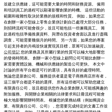
並建立供應鏈，這可能需要大量的時間和財務資源。 僱用
和培訓員工的過程可以顯著影響創業的時機。 這些活動的
範圍和複雜性取決於業務的規模和性質。 例如，如果您正
在創辦一家小型線上零售企業併計劃自己處理大部分任務，
則招聘流程可能會很少，並且可能包括一些兼職員工。 籌
款過程包括準備推廣資料、與潛在投資者會面以及進行盡職
調查，可能需要幾個月的時間。 另一方面，如果您的專案
引起支持者的共鳴並快速實現其目標，眾籌可以加速融資。
公司登記
您的業務及其所屬行業的性質可以極大地影響您
的發佈時間表。 創辦一家小型線上顧問公司可能比創辦一
家需要實體設施、機械和供應鏈的製造公司更快。 本文中
討論的所有平台都是可行的選項，具有良好的處理時間。
無論您是新創公司、服務提供者還是電子商務商店所有者，
這三個平台都是不錯的選擇。 所有這些都可以幫助您建立
有限責任公司，並且都提供您作為企業創辦人可能感興趣的
附加服務。 與開辦企業相關的法律要求和註冊流程可能會
極大地影響開辦時間表。 根據您的業務結構（例如獨資企
業、有限責任公司、公司），您需要完成特定的文書工作並