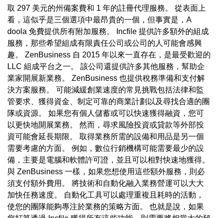
取 297 美元的州備案費和 1 年的註冊代理服務。 從表面上
看，這似乎是三個選項中最昂貴的一個，但事實是，A
doola 免費提供所有附加服務。 Incfile 提供許多額外的組成
服務，那些希望組成有限責任公司或公司的人可能會感興
趣。 ZenBusiness 自 2015 年以來一直存在，是最受歡迎的
LLC 組成平台之一。 該公司還提供許多其他服務，幫助企
業家開展新業務。 ZenBusiness 也提供稅務準備和支付解
決方案服務。 可能減緩創業速度的常見挑戰包括法律和監
管要求、獲得資金、制定可靠的商業計劃以及尋找合適的團
隊或資源。 如果您有個人儲蓄或可以快速獲得融資，您可
以更快地開展業務。 然而，尋求風險投資或貸款等外部投
資可能會延長期限。 取得業務所需的設備和用品是另一個
需要考慮的方面。 例如，數位行銷機構可能需要最少的設
備，主要是電腦和軟體許可證，並且可以相對快速地獲得。
與 ZenBusiness 一樣，如果您想使用這些額外服務，則必
須支付額外費用。 將技術和自動化融入業務營運可以大大
加快任務速度。 自動化工具可以處理重複且耗時的活動，
使您的團隊能夠專注於業務的策略方面。 也就是說，如果