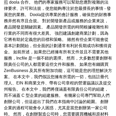
司
doola 合作。 他們的專家服務可以幫助您應對複雜的法
律要求、許可和法規，使您能夠專注於您最擅長的事情 - 發
展您的業務。 Doola提供專業的會計服務，確保您的財務事
務井然有序且合規。 對於開發新產品或服務的企業來說，
產品開發是關鍵因素。 產品開發所需的時間根據複雜性和
行業的不同而有很大差異。 強烈建議創建商業計劃，因為
它將有助於定義您的目標和策略。 雖然有些企業可能會從
基本計劃開始，但全面的計劃通常有利於長期成功和獲得資
金。 如前所述，如果您已經擁有所有文件並且不需要其他
服務，Incfile 是一個不錯的選擇。 然而，大多數想要創辦有
限責任公司的人都需要這些文件和服務。 如果您有錢購買
ZenBusiness 及其所有附加功能，這可能是您的理想解決方
案。 在本文中，我們假設您擁有所需的一切，包括註冊代
理人、EIN 和商業文件、帶有公司章程的營運協議以及提交
州報告。 在本文中，我們將僅涵蓋有限責任公司的組建，
而不涵蓋 C 型企業的組建服務。 有幾家公司專門幫助人們
創辦公司，但這超出了我們在本指南中討論的範圍。 創辦
企業的過程可能會令人困惑，尤其是當您創辦第一家公司
時。 然而，在創辦製造公司時，您需要購買機械和原材料