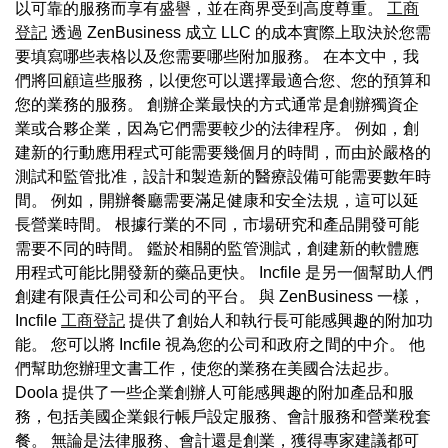
以可靠的服務而享有盛譽，並在商界受到高度尊重。
工商
登記
透過 ZenBusiness 成立 LLC 的成本實際上取決於您需
要填寫哪些表格以及您需要哪些附加服務。 在本文中，我
們將回顧這些服務，以便您可以選擇最適合您、您的預算和
您的業務的服務。 創辦企業最快的方式通常是創辦獨資企
業或合夥企業，因為它們需要較少的法律程序。 例如，創
建新的行動應用程式可能需要幾個月的時間，而由於嚴格的
測試和監管批准，設計和製造新的醫療設備可能需要數年時
間。 例如，開辦餐廳需要滿足健康和安全法規，這可以延
長營業時間。 根據行業的不同，市場研究和產品開發可能
需要不同的時間。 鑑於相關的監管測試，創建新的軟體應
用程式可能比開發新的藥品更快。 Incfile 是另一個幫助人們
創建有限責任公司和公司的平台。 與 ZenBusiness 一樣，
Incfile
工商登記
提供了創始人和執行長可能感興趣的附加功
能。 您可以將 Incfile 視為您的公司和政府之間的中介。 他
們幫助您辦理文書工作，使您的業務在美國合法起步。
Doola 提供了一些企業創辦人可能感興趣的附加產品和服
務，包括美國企業銀行帳戶設定服務、會計服務和營業稅套
餐。 無論是法律服務、會計還是創業，獲得專家建議都可