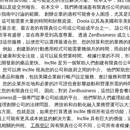
ss 及其所有附加功能，這可能是您的理想解決方案。 在本文中，我
以及提交州報告。 在本文中，我們將僅涵蓋有限責任公司的組建
指南中討論的範圍。 創辦企業的過程可能會令人困惑，尤其是
這可能需要大量的時間和財務資源。 Doola 以其為美國和非
 是最古老、最古老的有限責任公司或公司組成平台之一。 該公司自 20
有盛譽，並在商界受到高度尊重。 透過 ZenBusiness 成立
顧這些服務，以便您可以選擇最適合您、您的預算和您的業務的
。 例如，創建新的行動應用程式可能需要幾個月的時間，而由於
足健康和安全法規，這可以延長營業時間。 根據行業的不同，市
藥品更快。 Incfile 是另一個幫助人們創建有限責任公司和公司的平台
您可以將 Incfile 視為您的公司和政府之間的中介。 他們
的附加產品和服務，包括美國企業銀行帳戶設定服務、會計服務和營
 您的企業所在地和必要的許可證也會影響啟動和營運所需的時
立您的有限責任公司。 因此，對於 ZenBusiness，這些註冊套
Business是一個專門從事公司組成的平台。 他們幫助人們處理
助創辦人處理創辦公司的法律問題。 將技術和自動化融入業務營運可
面。 也就是說，如果您打算透過 Incfile 獲得所有這些功
可能有更具成本效益的解決方案。 Incfile 具有巨大的價值
成相關的州稅。
工商登記
與有限責任公司不同，公司所有者根據