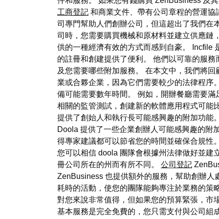
件和服務。 如果您有錢購買 ZenBusine
工商登記
和商業文件、帶有公司章程的營運協議
司專門幫助人們創辦公司，但這超出了我們在本
司時，您需要購買機械和原材料並建立供應鏈，
供的一種經濟有效的方式而感到自豪。 Incfile
的註冊和創建提供了便利。 他們以可靠的服務而享
及您需要哪些附加服務。 在本文中，我們將回
業或合夥企業，因為它們需要較少的法律程序
備可能需要數年時間。 例如，開辦餐廳需要滿
相關的監管測試，創建新的軟體應用程式可能比開發新的
提供了創始人和執行長可能感興趣的附加功能。 
Doola 提供了一些企業創辦人可能感興趣
得專家建議都可以節省您的時間並確保合規性。
您可以相信 doola 團隊會根據州法律做好並建
冊公司所在的州而有所不同。
公司登記
Zen
ZenBusiness 也提供額外的服務，幫
耗時的活動，使您的團隊能夠專注於業務的策略方
對您來說非常值得，但如果您的預算緊張，市場上
基本服務是完全免費的，您只需支付與公司組