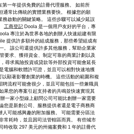
a 在第一年提供免費的註冊代理服務。 如前所
異，但通常比傳統的實體業務要快。 根據您的願
業務啟動的關鍵策略。 這些步驟可以減少延誤
。
工商登記
Doola 是一個用戶友好的平台，專
ola 專注於為世界各地的創辦人快速組建有限
file 提供許多額外的組成服務，那些希望組成有
平台之一。 該公司還提供許多其他服務，幫助企業家
律和監管要求、獲得資金、制定可靠的商業計劃以及
而，尋求風險投資或貸款等外部投資可能會延長
要是電腦和軟體許可證，並且可以相對快速地獲
可以顯著影響創業的時機。 這些活動的範圍和複
招聘流程可能會很少，並且可能包括一些兼職員
，如果您的專案引起支持者的共鳴並快速實現其
創辦一家小型線上顧問公司可能比創辦一家需要
無論您是新創公司、服務提供者還是電子商務商
辦人可能感興趣的附加服務。 可能需要分區法
非常耗時，並且因司法管轄區而異。 有些城市
司時收取 297 美元的州備案費和 1 年的註冊代