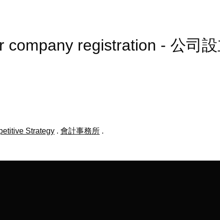
fter company registration - 
titive Strategy
.
會計事務所
.