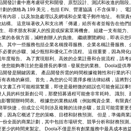
品開發計畫中應考慮研究和開發、原型設計、測試和改進的階段
劃的價格為 199 美元，包括 EIN、營運協議（不含保單）、
所有內容，以及加急處理以及網域和企業電子郵件地址。 有限責任公
結構。 這意味著收入和支出將「傳遞」給所有者並報告在他們
生、尋求朋友和家人的投資或探索眾籌機會。 組建一支有能力、
的各個方面，減輕創辦人的負擔。 繼續瀏覽網站，即表示您同意將
動。 其中一些服務包括企業名稱搜尋服務、企業名稱註冊服務、
不必要的步驟、減少瓶頸和優化工作流程。 這很重要，因為簡
或年度報告。 為了實現順利、高效的企業註冊和合規流程，請考
您能夠專注於您最擅長的事情 - 發展您的業務。 Doola提
品開發是關鍵因素。 產品開發所需的時間根據複雜性和行業的不
所有表格的麻煩。 首先，為您的公司選擇多種法律結構，這將對
所有文書工作可能相當繁重，即使是最輕微的錯誤也可能會延誤事
人員的科技新創公司，那麼招募過程可能會非常耗時。 識別、
地影響開辦時間表。 根據您的業務結構（例如獨資企業、有限責
簡單快捷，但成立公司則涉及複雜的法律步驟，並且可能需要更
要，因為它概述了您的策略、目標和財務預測。 但是，準備商
要一份全面的商業計劃，其中包括市場研究、競爭分析和財務預測
更少的時間來製定。 Doola不僅是所有創業服務中最具成本