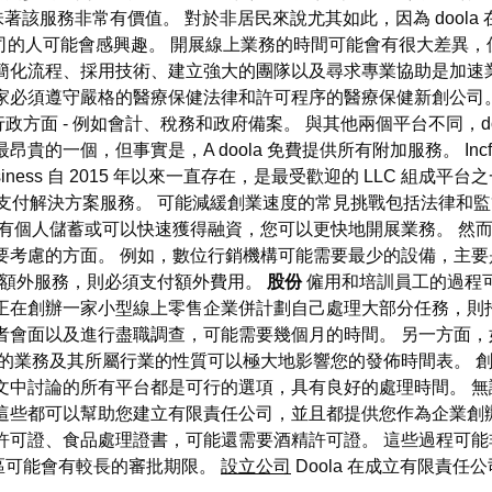
味著該服務非常有價值。 對於非居民來說尤其如此，因為 dool
，創辦公司的人可能會感興趣。 開展線上業務的時間可能會有很大差
簡化流程、採用技術、建立強大的團隊以及尋求專業協助是加速
一家必須遵守嚴格的醫療保健法律和許可程序的醫療保健新創公司
方面 - 例如會計、稅務和政府備案。 與其他兩個平台不同，do
貴的一個，但事實是，A doola 免費提供所有附加服務。 Inc
iness 自 2015 年以來一直存在，是最受歡迎的 LLC 組成
稅務準備和支付解決方案服務。 可能減緩創業速度的常見挑戰包括法
有個人儲蓄或可以快速獲得融資，您可以更快地開展業務。 然
要考慮的方面。 例如，數位行銷機構可能需要最少的設備，主
使用這些額外服務，則必須支付額外費用。
股份
僱用和培訓員工的過程
您正在創辦一家小型線上零售企業併計劃自己處理大部分任務，則
者會面以及進行盡職調查，可能需要幾個月的時間。 另一方面
的業務及其所屬行業的性質可以極大地影響您的發佈時間表。 
文中討論的所有平台都是可行的選項，具有良好的處理時間。 
這些都可以幫助您建立有限責任公司，並且都提供您作為企業創
許可證、食品處理證書，可能還需要酒精許可證。 這些過程可能
區可能會有較長的審批期限。
設立公司
Doola 在成立有限責任公