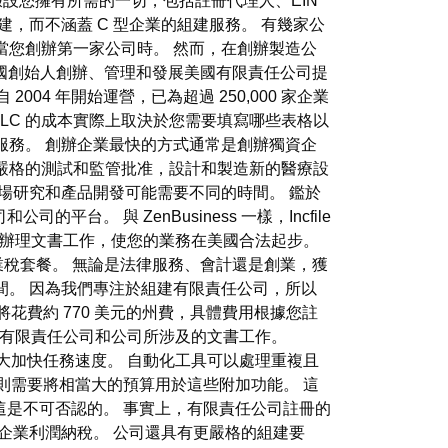
們假設您擁有所需的一切，包括註冊代理人、EIN
，而不涵蓋 C 型企業的組建服務。 有幾家公
當您創辦第一家公司時。 然而，在創辦製造公
美國創始人創辦、管理和發展美國有限責任公司提
04 年開始運營，已為超過 250,000 家企業
 LLC 的成本實際上取決於您需要填寫哪些表格以
服務。 創辦企業最快的方式通常是創辦獨資企
嚴格的測試和監管批准，設計和製造新的醫療設
場研究和產品開發可能需要不同的時間。 鑑於
。 與 ZenBusiness 一樣，Incfile
幫助您辦理文書工作，使您的業務在美國合法起步。
業稅套餐。 無論是法律服務、會計還是創業，獲
間。 因為我們專注於組建有限責任公司，所以
餐將花費約 770 美元的州費，具體費用根據您註
組成有限責任公司和公司所涉及的文書工作。
以大大加快任務速度。 自動化工具可以處理重複且
能，則需要將相當大的預算用於這些附加功能。 這
，這是不可否認的。 事實上，有限責任公司註冊的
企業利潤納稅。 公司還具有更嚴格的組建要