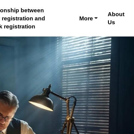
tionship between
About
registration and
More
Us
 registration