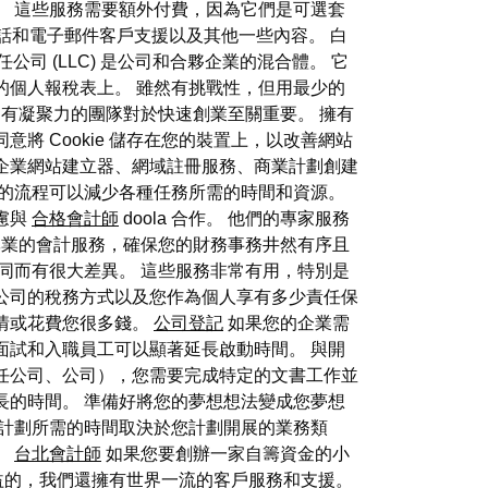
。 這些服務需要額外付費，因為它們是可選套
電話和電子郵件客戶支援以及其他一些內容。 白
司 (LLC) 是公司和合夥企業的混合體。 它
的個人報稅表上。 雖然有挑戰性，但用最少的
有凝聚力的團隊對於快速創業至關重要。 擁有
 Cookie 儲存在您的裝置上，以改善網站
企業網站建立器、網域註冊服務、商業計劃創建
化的流程可以減少各種任務所需的時間和資源。
慮與
合格會計師
doola 合作。 他們的專家服務
供專業的會計服務，確保您的財務事務井然有序且
同而有很大差異。 這些服務非常有用，特別是
公司的稅務方式以及您作為個人享有多少責任保
情或花費您很多錢。
公司登記
如果您的企業需
面試和入職員工可以顯著延長啟動時間。 與開
任公司、公司），您需要完成特定的文書工作並
長的時間。 準備好將您的夢想想法變成您夢想
業計劃所需的時間取決於您計劃開展的業務類
。
台北會計師
如果您要創辦一家自籌資金的小
效益的，我們還擁有世界一流的客戶服務和支援。