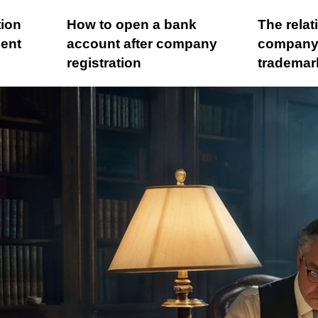
tion
How to open a bank
The rela
ent
account after company
company 
registration
trademark