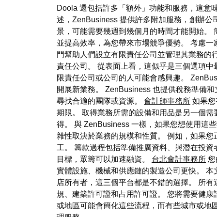
Doola 還包括許多「額外」功能和服務，這意
述，ZenBusiness 提供許多附加服務
景，可能需要幾週到幾個月的時間才能開始。 
並提高效率，為您帶來市場競爭優勢。 考慮
門幫助人們設立有限責任公司並管理其業務的行政
責任公司。 從表面上看，這似乎是三個選項中最昂
限責任公司或公司的人可能會感興趣。 ZenBus
開展新業務。 ZenBusiness 也提供
尋找合適的團隊或資源。
會計師事務所
如果您
期限。 取得業務所需的設備和用品是另一個需
得。 與 ZenBusiness 一樣，如果您想
雜性取決於業務的規模和性質。 例如，如果
工。 籌款過程包括準備推廣資料、與潛在投資
目標，眾籌可以加速融資。
台北會計事務所
您
實體設施、機械和供應鏈的製造公司更快。 本
店所有者，這三個平台都是不錯的選擇。 所有
規、建築許可證和占用許可證。 您將需要健康
或地區可能會簡化這些流程，而有些城市或地