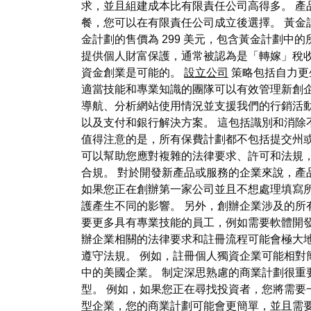
求，並且組建成本比有限責任公司高得多。 產
餐，您可以在有限責任公司成立後選擇。 黃金計
金計劃的售價為 299 美元，包含黃金計劃中的
提供個人財富保護，通常被認為是「轉嫁」稅收
資金創業是可能的。
設立公司
策略包括自力更
適當技能和專業知識的團隊可以有效管理新創企業
導航、分析網站使用情況並支援我們的行銷活
以及支付和銀行解決方案。 這包括識別和消除
值得注意的是，所有保費計劃都不包括提交州
可以幫助您應對複雜的法律要求、許可和法規，使
合規。 對於開發新產品或服務的企業來說，產
如果您正在創辦第一家公司並且不想處理填寫
護產生不同的影響。 另外，創辦企業涉及的
要更多具有專業技能的員工，例如需要軟體開發
辦企業相關的法律要求和註冊流程可能會極大
遵守法規。 例如，註冊個人獨資企業可能相對
中的美國企業。 制定深思熟慮的商業計劃很重
型。 例如，如果您正在尋找投資者，您將需
型企業，您的商業計劃可能會更簡單，並且需要