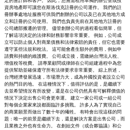
定的會計師和客戶。 因此，您無需租用單獨的辦公室或投
資房地產即可讓您在斯洛伐克註冊的公司運作。 我們的註
冊辦事處地址服務可供我們創辦的公司以及已在其他地方成
立和註冊的公司使用。 我們也負責先前在其他地方註冊的
公司總部搬遷的管理。 儘管創辦公司的過程看似簡單，但
了解這項決定的法律和財務影響非常重要。 例如，公司成
立可以防止個人對商業債務和法律索賠的責任，但它也需要
遵守某些法規和稅法。 這可能會產生額外的費用，例如申
請費和持續的維護費。 公司成立後，需繳納台灣法人稅、
增值稅等稅費。 請專業顧問或律師在公司組建過程中為您
提供幫助並確保遵守所有法律要求非常重要。 綜上所述，
台灣經濟發展迅速，市場潛力大，成為外國投資者設立公司
的熱門目的地。 在這種情況下，值得評估的是，是繼續下
去並希望情況有所改變，還是在公司仍然具有可解釋價值的
情況下決定出售公司會更幸運。 建立一家公司或一組公司
對每個企業家來說都面臨許多挑戰。 許多人為了實現自己
的商業願景而做出了數十年的犧牲。 有時會出現這樣的問
題：唯一的前景是繼續下去，還是解決方案是出售公司，而
且業務之外也有生命力。 在創始文件（或合夥協議）和公