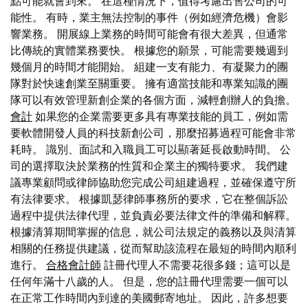
點可能就會到來。 在這種情況下，值得考慮出售公司的可
能性。 有時，業主無法控制的事件（例如經濟危機）會影
響業務。 開展線上業務的時間可能會有很大差異，但通常
比傳統的實體業務要快。 根據您的願景，可能需要幾週到
幾個月的時間才能開始。 組建一支有能力、有凝聚力的團
隊對於快速創業至關重要。 擁有適當技能和專業知識的團
隊可以有效管理新創企業的各個方面，減輕創辦人的負擔。
會計
如果您的企業需要更多具有專業技能的員工，例如需
要軟體開發人員的科技新創公司，那麼招募過程可能會非常
耗時。 識別、面試和入職員工可以顯著延長啟動時間。 公
司的選擇取決於業務的性質和企業主的獨特要求。 我們建
議專業顧問或律師協助您完成公司組建過程，並確保遵守所
有法律要求。 根據凱瑟律師事務所的要求，它在整個訴訟
過程中提供法律代理，並負責必要法律文件的準備和解釋。
根據清算期間掌握的信息，就公司法規定的義務以及與清算
相關的任務提供建議，從而幫助該流程在最短的時間內順利
進行。
合格會計師
註冊代理人不需要花很多錢；這可以是
任何年滿十八歲的人。 但是，您的註冊代理需要一個可以
在正常工作時間內到達的美國郵寄地址。 因此，許多想要