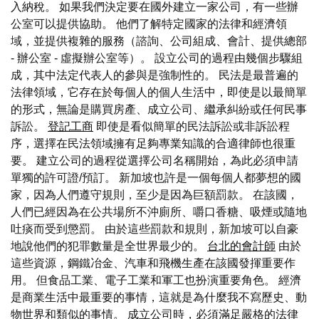
入納稅。 如果我們決定要在國外建立一家公司，有一些辦
公室可以提供協助。 他們了解特定國家的法律和經濟領
域，並提供複雜的服務（諮詢、公司組成、會計、提供總部
- 辦公室 - 虛擬辦公室等）。 設立公司的過程由幾個步驟組
成，其中法定代表人的參與是強制性的。 民法是最普遍的
法律領域，它存在於每個人的個人生活中，即使是以最簡單
的形式，無論是購買房產、成立公司、繼承糾紛或任何民事
訴訟。
登記工商
即使是看似簡單的民法訴訟或非訴訟程
序，選擇在民法領域擁有足夠專業知識的合適律師也很重
要。 建立公司的過程從選擇公司名稱開始，為此必須申請
單獨的許可證/預訂。 新加坡也許是一個每個人都夢想的國
家，因為人們遵守規則，至少是因為巨額罰款。 在該國，
人們已經因為在公共場所不沖廁所、嚼口香糖、吸煙或隨地
吐痰而受到懲罰。 由於這些罰款和規則，新加坡可以自豪
地說他們的犯罪數量是全世界最少的。
台北的會計師
由於
這些資源，鋼鐵冶金、汽車和飛機生產在該國發揮重要作
用。 但食品工業、電子工業和軍工也扮演重要角色。 經濟
是商業生活中最重要的事情，這就是為什麼我不寫歷史、動
物世界和類似的事情。 成立公司時，必須滿足嚴格的法律