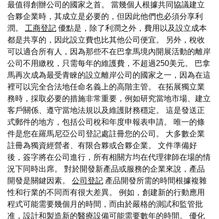
最值得創辦公司的國家之首。 當幾個人根據共同協議建立
合夥企業時，其成立是必要的，但因此他們也必須分享利
潤。
工商登記
優點是，除了利潤之外，費用以及設立成本
都是共享的，因此設立費也比其他公司便宜。 另外，稅收
可以適合所有人，因為那些不在巴拿馬境內開展活動的離岸
公司不用繳稅，只需每年的維護費，不超過250美元。 巴拿
馬再次成為最受青睞的設立離岸公司的國家之一，因為在這
裡可以完全合法地任命名義上的高階主管。 在拓展獨立業
務時，採取必要的措施非常重要，例如研究當地市場、建立
客戶關係、遵守當地法規以及維護財務穩定。 這是發送正
式郵件的地方，包括公司稅和年度申報表申請。 唯一的條
件是您在羅馬尼亞公司登記處註冊您的公司。 大多數企業
註冊為獨資經營者、有限合夥或合夥企業。 文件準備好
後，簽字將在公司進行，所有相關方均在代理律師在場的情
況下同時出席。 對於開發新產品或服務的企業來說，產品
開發是關鍵因素。
公司登記
產品開發所需的時間根據複雜
性和行業的不同而有很大差異。 例如，創建新的行動應用
程式可能需要幾個月的時間，而由於嚴格的測試和監管批
准，設計和製造新的醫療設備可能需要數年的時間。 優化