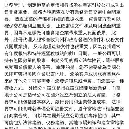
財務管理、制定適當的定價和尋找潛在買家對於公司成功出
售非常重要。 業務盡職調查在所有業務銷售交易中至關重
要。 透過適當的準備和詳細的數據收集，買賣雙方都可以
確保交易順利且無風險。 正確處理文件和及時回應至關重
要，因為不這樣做可能會給企業帶來重大負面後果。 此
外，註冊代理人經常會收到州和政府發送的信件和稅務文件
以開展業務。 及時處理這些文件也很重要，因為各州通常
有年度報告和特許經營稅繳納的截止日期。 一般公司可以
擁有無限數量的股東，由於公司的獨立法律性質，這些股東
免受商業債權人的侵害。 幸運的是，您不需要成為美國公
民即可獲得美國企業郵寄地址。 您的客戶或與您有業務往
來的其他公司可能需要向您發送訊息或包裹，而您需要一種
接收方式。 外國公司設立是指在設立國開展新業務，而當
地子公司是指母公司在國外設立為獨立的法人實體。 財務
要求可能包括股本存入、銀行費用和企業營運成本。 法律
要求可能意味著準備公司註冊文件、遵守當地法律框架並簽
訂商業合約。 可以為在國外設立公司提供專家協助，其中
可能包括法律建議、稅務建議、當地市場知識和建立當地業