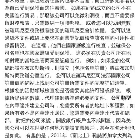
非常嚴重，黑色經濟在國內也非常普遍，而且許多犯罪者以
為自己受到保護而逃往泰國。 如果在紐約成立的公司不在
美國進行貿易，那麼該公司可以免徵利潤稅，而且不需要保
留財務報表，只需繳納一項聯邦稅。 或者您可以找到無數
被羅馬尼亞稅務機關接受的羅馬尼亞會計軟體。 您可以透
過紙本文件或線上要求在商業登記處檢查該名稱的可用性和
保留情況。 在這裡，他們在國家層級進行檢查，並確保公
司名稱也在國家層級受到保護。 這必須在與貴公司所在地
相對應的當地主管商業登記處進行。 例如，如果您的公司
總部設在布加勒斯特，則設立（包括名稱註冊）將由布加勒
斯特商務辦公室進行。 您可以在羅馬尼亞司法部國家公司
註冊處的網站上找到公司註冊所需文件的完整詳細清單。
根據您的活動領域檢查您是否需要其他許可證或保險。 根
據所提供的數據，代理律師將準備必要的文件。
公司類型
在內華達州建立公司時，您需要所有者的地址卡和護照，如
果所有者不是內華達州居民，您還需要內華達州代表和總
部。 對紐約公司來說，開設銀行帳戶也不成問題，因為美
國公司可以在世界任何地方開設支票帳戶，甚至在匈牙利也
是如此。 有趣的是，2011年《富比士》雜誌將加拿大列為