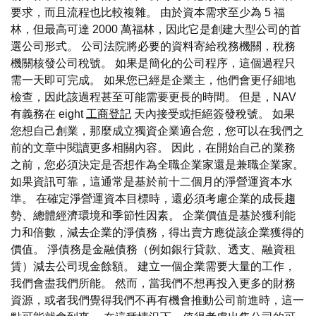
要求，而且流程也比較複雜。 由於資本需求至少為 5 福
林，但最高可達 2000 萬福林，因此它是創建大型公司的首
選公司形式。 公司法院將必要的資料寄給稅務機關，稅務
機關核發公司稅號。 如果是簡化的公司程序，這個過程只
需一天即可完成。 如果您已經是企業主，他們會更仔細地
檢查，因此該過程甚至可能需要更長的時間。 但是，NAV
有義務在 eight
工商登記
天內接受或拒絕簽發稅號。 如果
您想自己創業，那麼成立獨資企業適合您，您可以在我們之
前的文章中閱讀更多相關內容。 因此，在開始自己的業務
之前，您必須決定是否想作為全職企業家還是兼職企業家。
如果資訊可靠，這通常是基於前十二個月的淨營運資本水
準。 在確定淨營運資本目標時，還必須考慮企業的成長趨
勢、總體經濟環境和季節性因素。 企業價值是基於獲利能
力和倍數，減去企業的淨債務，得出賣方應從該企業獲得的
價值。 淨債務是金融債務（例如銀行貸款、透支、融資租
賃）減去公司現金餘額。 建立一個企業需要大量的工作，
我們會盡我們所能。 然而，當我們不想再投入更多的財務
資源，或者我們覺得我們不再有機會推動公司前進時，這一