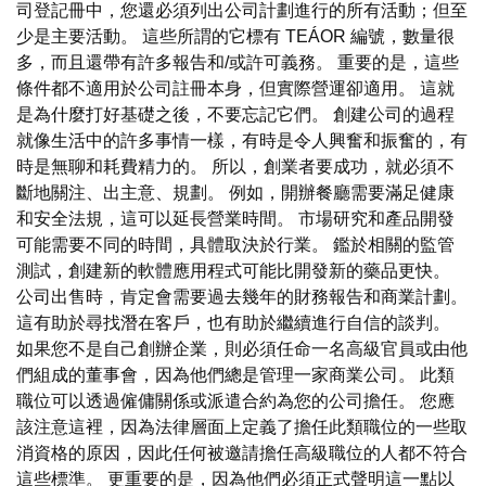
司登記冊中，您還必須列出公司計劃進行的所有活動；但至
少是主要活動。 這些所謂的它標有 TEÁOR 編號，數量很
多，而且還帶有許多報告和/或許可義務。 重要的是，這些
條件都不適用於公司註冊本身，但實際營運卻適用。 這就
是為什麼打好基礎之後，不要忘記它們。 創建公司的過程
就像生活中的許多事情一樣，有時是令人興奮和振奮的，有
時是無聊和耗費精力的。 所以，創業者要成功，就必須不
斷地關注、出主意、規劃。 例如，開辦餐廳需要滿足健康
和安全法規，這可以延長營業時間。 市場研究和產品開發
可能需要不同的時間，具體取決於行業。 鑑於相關的監管
測試，創建新的軟體應用程式可能比開發新的藥品更快。
公司出售時，肯定會需要過去幾年的財務報告和商業計劃。
這有助於尋找潛在客戶，也有助於繼續進行自信的談判。
如果您不是自己創辦企業，則必須任命一名高級官員或由他
們組成的董事會，因為他們總是管理一家商業公司。 此類
職位可以透過僱傭關係或派遣合約為您的公司擔任。 您應
該注意這裡，因為法律層面上定義了擔任此類職位的一些取
消資格的原因，因此任何被邀請擔任高級職位的人都不符合
這些標準。 更重要的是，因為他們必須正式聲明這一點以