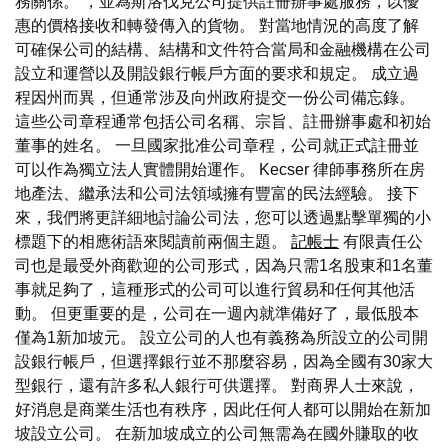
務關係。 ，並為斯洛伐克公司提供註冊辦事處服務，以優
惠的價格接收和轉發傳入的貨物。 對當地情況的高度了解
可確保公司的結構、結構和文件符合當局和金融機構在公司
設立和運營以及開設銀行帳戶方面的要求和規定。 成立過
程因州而異，但通常涉及向州政府提交一份公司備忘錄。
這些公司章程通常包括公司名稱、宗旨、註冊辦事處和初始
董事的姓名。 一旦國家批准公司章程，公司就正式註冊並
可以作為獨立法人實體開始運作。 Kecser 律師事務所在房
地產法、繼承法和公司法領域擁有豐富的民法經驗。 接下
來，我們將更詳細地討論公司法，您可以透過點擊單獨的小
標題下的相應術語來閱讀前兩個主題。
記帳士
有限責任公
司也是最受外商歡迎的公司形式，因為只需1名股東和1名董
事就足夠了，這種形式的公司可以進行貿易和任何其他活
動。 但更重要的是，公司在一週內就準備好了，最低股本
僅為1新加坡元。 設立公司的人也有義務為所設立的公司開
設銀行帳戶，但選擇銀行並不那麼容易，因為全國有30家大
型銀行，還有許多私人銀行可供選擇。 對商界人士來說，
好消息是商業生活也有秩序，因此任何人都可以開始在新加
坡設立公司。 在新加坡成立的公司無需為在國外賺取的收