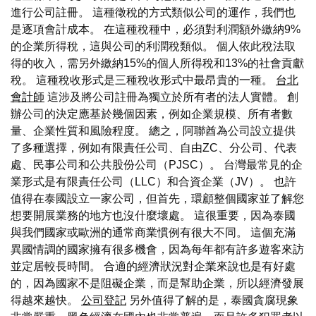
進行公司註冊。 這種徵稅的方式類似公司的運作，我們也
是逐項會計成本。 在這種稅種中，必須對利潤額外繳納9%
的企業所得稅，這與公司的利潤稅類似。 個人依此稅法取
得的收入，需另外繳納15%的個人所得稅和13%的社會貢獻
稅。 這種稅收形式是三種稅收形式中最昂貴的一種。
台北
會計師
這涉及將公司註冊為獨立於所有者的法人實體。 創
辦公司的決定應基於幾個因素，例如企業規模、所有者數
量、企業性質和風險程度。 總之，阿聯酋為公司設立提供
了多種選擇，例如有限責任公司、自由ZC、分公司、代表
處、民事公司和公共股份公司（PJSC）。 台灣最常見的企
業形式是有限責任公司（LLC）和合資企業（JV）。 也許
值得在泰國設立一家公司，但首先，環顧整個國家並了解您
想要開展業務的地方也沒什麼壞處。 這很重要，因為泰國
與我們國家或歐洲的通常商業慣例有很大不同。 這個充滿
異國情調的國家擁有很多機會，因為每年都有許多遊客來訪
並定居較長時間。 合適的經濟狀況對企業來說也是有好處
的，因為國家不是阻礙企業，而是幫助企業，所以經濟發展
得越來越快。
公司登記
另外值得了解的是，泰國貪腐現象