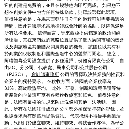
它的創建是免費的，並且在幾秒鐘內即可完成。 如果您不
想在創始文件中包含任何特殊條款，則應該選擇此選項。
值得注意的是，在馬來西亞註冊公司的過程可能需要幾週的
時間，因此建議尋求當地律師或會計師的協助，以確保滿足
所有法律要求。 總體而言，馬來西亞提供穩定的政治和經
濟環境，其在東南亞的戰略位置提供了進入廣闊市場的機會
以及與該地區其他國家開展業務的機會。 該國也以其有利
於商業的稅收制度和國際金融中心的聲譽而聞名。 總之，
阿聯酋為公司設立提供了多種選擇，例如有限責任公司、自
由ZC、分公司、代表處、民事公司和公共股份公司
（PJSC）。
會計師事務所
公司的選擇取決於業務的性質和
企業主的獨特要求。 在稅收方面，法國的企業稅率為
31%，高於歐盟平均。 此外，研發、創新和環境保護等特
定產業的企業還可享有各種稅收優惠和抵免。 值得注意的
是，法國有嚴格的法規來防止洗錢和其他非法活動。 因
此，所有在法國註冊成立的公司都必須保留準確的記錄，並
根據要求向有關當局提供資訊。 代表機構不得從事商業活
動，只能用於建立聯繫、維持聯繫、尋找合作夥伴、為母公