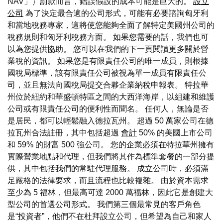
NAV」）罰款而言，錯誤假設的成本可能是巨大的。
設立
公司
為了決定最合適的公司形式，可能有必要諮詢匈牙利
和當地稅務專家，這將使您能夠全面了解特定美國州公司的
稅務規則和匈牙利稅務方面。 如果您需要的話，我們也可
以為您提供協助。 您可以在我們的下一頁閱讀更多關於營
業稅的資訊。 如果您是有限責任公司的唯一成員，則根據
國稅局標準，該有限責任公司被視為單一成員有限責任公
司，並且無法向國稅局提交合夥企業納稅申報表。 特拉華
州位於紐約和華盛頓特區之間的大西洋海岸，以組建和維護
公司或有限責任公司的便利性而聞名。 任何人，無論是否
是居民，都可以輕鬆融入德拉瓦州。 超過 50 萬家公司在德
拉瓦州合法註冊，其中包括超過
會計
50% 的美國上市公司
和 59% 的財富 500 強公司。 您的企業必須在特拉華州擁有
實際營業地點和代理，但我們將其作為標準套餐的一部分提
供，其中包括我們的常駐代理服務。 成立公司時，必須滿
足嚴格的法律要求，而且流程也比較複雜。 由於資本需求
至少為 5 福林，但最高可達 2000 萬福林，因此它是創建大
型公司的首選公司形式。 我們第三個最常見的客戶角色
是“投資者”，他們不在杜拜設立公司，但希望為自己和家人