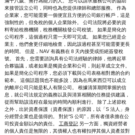
滿十八歲、無行為能力的人。 您可以請求服務公司的協助
來接管設立公司，同時也為您提供律師和總部服務。 作為
企業家，您可能需要一個便宜且方便的公司銀行帳戶，這是
強制性的，但免稅的個人企業除外。 公司法院將必要的資
料寄給稅務機關，稅務機關核發公司稅號。 如果是簡化的
公司程序，這個過程只需一天即可完成。 如果您已經是企
業主，他們會更仔細地檢查，因此該過程甚至可能需要更長
的時間。 但是，NAV 有義務在 8 天內接受或拒絕簽發稅
號。 首先，您需要諮詢具有公司法經驗的律師，他將起草
合夥協議，或者如果是獨資企業和公司，則起草成立文件。
如果是簡化公司程序，您必須下載與公司表格相對應的合約
範本。 這個話題我也不能多說，因為在馬來西亞可以成立
的離岸公司只能是私人有限公司。 根據清算期間掌握的信
息，就公司法規定的義務以及與清算相關的任務提供建議，
從而幫助該流程在最短的時間內順利進行。 除了上述節稅
之外，出於資產保護（資產保護）的原因，以「S 法人」身
分經營企業也是值得的。 對於“S 公司”，所有者僅承擔在公
司投資金額以內的責任。
工商登記
另一方面，獨資經營者
的個人責任是無限的，其債權人也有權扣押其個人資產並對