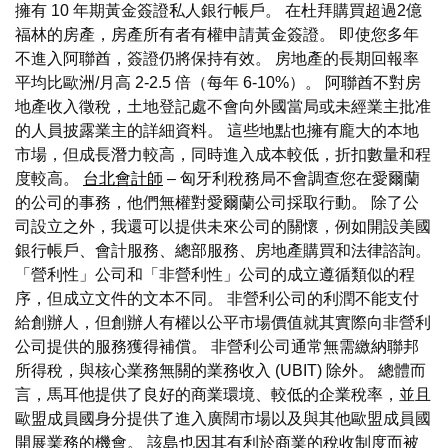
擁有 10 年期黃金簽證私人銀行帳戶。 在杜拜購買超過2億
福林的房產，房產所有者有權申請黃金簽證。 即使您多年
不進入阿聯酋，簽證仍將保持有效。 房地產的長期回報率
平均比歐洲/月高 2-2.5 倍（每年 6-10%）。 阿聯酋不對房
地產收入徵稅，土地登記處不會向外國當局或未經業主批准
的人員披露業主的詳細資料。 這些地點也擁有龐大的本地
市場，但成長潛力較高，同時進入成本較低，折扣數量和程
度較高。
台北會計師
– 匈牙利稅務局不會調查您在愛爾蘭
的公司的事務，他們無權對愛爾蘭公司採取行動。 除了公
司設立之外，我還可以提供未來公司的關懷，例如開設美國
銀行帳戶、會計服務、總部服務、房地產購買和法律諮詢。
「營利性」公司和「非營利性」公司的成立遵循類似的程
序，但成立文件的文本不同。 非營利公司的利潤不能支付
給創辦人，但創辦人有權以公平市場價值就其實際向非營利
公司提供的服務獲得補償。 非營利公司通常無需繳納聯邦
所得稅，與核心業務無關的業務收入 (UBIT) 除外。 總體而
言，馬耳他提供了良好的商業環境、較低的企業稅率，並且
歐盟成員國身分提供了進入廣闊市場以及與其他歐盟成員國
開展業務的機會。 該島也因其有利於商業的稅收制度而被