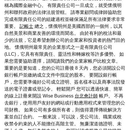
稱為國際金融中心。 有限責任公司一旦成立，就受懷俄明
州和聯邦政府的法律法規管轄。 請專業顧問或律師協助您
完成有限責任公司的組建過程並確保滿足所有法律要求非常
重要。
記帳士
總之，懷俄明州是美國西部的一個州，以其
自然美景和商業友善的環境而聞名。 由於有利的稅法和最
少的法規，它是希望創辦公司的企業家和投資者的熱門目的
地。 懷俄明州最常見的企業形式之一是有限責任公司
(LLC)，它具有有限責任、靈活性和轉嫁稅等許多優勢。 如
果您需要協助選擇，請閱讀我們的企業家帳戶比較文章。
重要的是要知道，您的公司註冊後 8 天內，您必須開設公司
銀行帳戶並繳納成立文件中指定的股本。 要開設銀行帳
戶，您需要準備好公司成立證明、簽名樣本以及商事法院發
送的電子證書或登記令。 輕鬆開戶 您可以透過快速、簡單
的線上註冊來開設 Wise Business
台北會計師
帳戶。 不再
去銀行，使用用戶友好的網站或行動應用程式來管理您的公
司財務。 如果公司有多個所有者，則值得選擇傳統解決方
案並自訂合約。 一般來說，可以說，受公司法、職業或稅
收禁令約束的人不能擔任高階主管。 無廉潔道德證明、未