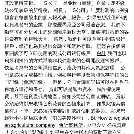
其設定留置權。 「S 公司」是免稅（轉嫁）企業，即不繳
納公司層級的所得稅。 相反，「S公司」年度利潤的比例份
額會在每個股東的個人報稅表上報告。 如果您想以僅9%的
稅負經營您的企業，那麼羅馬尼亞公司最適合您。 我們不
斷監控和分析可用的外國離岸避稅天堂，並選擇對我們的客
戶最有利的避稅天堂。 當然，我們也可以為客戶開設銀行
帳戶，銀行也為其提供金融卡和網路存取。 已經在多個國
家開設了可立即使用的現成公司銀行帳戶！
會計
我們也以
匈牙利獨特的方式幫助非我們創辦的公司開設經常帳戶。
快速填寫您的公司詳細信息，讓我們其他人為您處理。 公
司還必須完成某些手續，例如舉行年度會議和保存詳細的公
司記錄（會議記錄），但是，公司會議和記錄可以在世界任
何地方舉行和保存。 貢獻可以是智力資本、特許權使用
費，甚至是資產或房地產，例如公司辦公室或網站。 貢獻
必須始終以您獲得它所花費的金額來計算。 如果此後其價
值有所下降，您必須請求審計師或評估師的參與。 如果您
經營小型網店或企業（例如美髮沙龍），Bt.
How to register
an agricultural company
.
會計事務所
.
公司分立
公司負責
人
台北會計師記帳士
如果您在文件樣本的幫助下建立它，