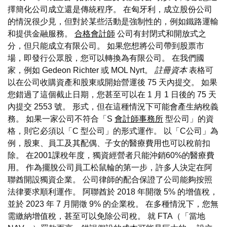
擇簡化公司成立還是傳統程序。 在匈牙利，成立股份公司
的情況很少見，但對於某些活動是強制性的，例如鐵路運輸
和提供金融服務。
合格會計師
公司有封閉式和開放式之
分，但只能成立有限公司。 如果您想將公司帶到股票市
場，即發行公眾股，您可以轉換為有限公司。 在我們國
家，例如 Gedeon Richter 或 MOL Nyrt。
註冊資本
表格可
以在公司收購資產和股東或開始營運後 75 天內提交。 如果
您錯過了這個截止日期，您甚至可以在 1 月 1 日後的 75 天
內提交 2553 號。 形式，但在這種情況下可能會產生納稅義
務。 如果一家公司不符合「S
會計師事務所
型公司」的資
格，則它必須以「C 型公司」的形式運作。 以「C公司」為
例，股東、員工及其配偶、子女的醫療費用也可以稅前扣
除。 在2001課稅年度，獨資經營者只能沖銷60%的醫療費
用。 作為擺脫公司員工松鼠輪的第一步，許多人決定在阿
聯酋開設獨資企業。 公司律師的配合保證了公司能夠按照
法律要求順利運作。 阿聯酋於 2018 年開徵 5% 的增值稅，
並於 2023 年 7 月開徵 9% 的企業稅。 在多種情況下，您無
需繳納增值稅，甚至可以免除公司稅。 就 FTA（「當地