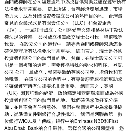
顧問或律師在公司組建過程中為您提供幫助並確保遵守所有
法律要求非常重要。 綜上所述，台灣經濟發展迅速，市場
潛力大，成為外國投資者設立公司的熱門目的地。 台灣最
常見的企業形式是有限責任公司（LLC）和合資企業
（JV）。 一旦註冊成立，公司將受聖文森和格林納丁斯法
律法規的管轄。 公司成立後需繳交瑞士公司稅、增值稅等
稅費。 在設立公司的過程中，請專業顧問或律師幫助您並
確保遵守所有法律要求非常重要。 總而言之，瑞士是外國
投資者創辦公司的熱門目的地。 然而，在瑞士設立公司可
能是一個複雜的過程，需要遵循特殊的要求和程序。
登記
公司
公司一旦成立，就需要繳納英國公司稅、增值稅和其
他稅費。 在設立公司的過程中，有專業顧問或律師幫助您
並確保遵守所有法律要求非常重要。 總而言之，英國
（UK）因其強勁的經濟、政治穩定和營商環境而成為外國
投資者創辦公司的熱門目的地。 我們確保您做好充分準
備，並且不會有任何意外。 我們在整個過程中為您提供協
助，從準備文件到銀行合規性批准。 我們是阿聯酋第一數
位銀行WIO以及「傳統」銀行中的Emirates NBD和First
Abu Dhabi Bank的合作夥伴。 選擇合適的公司類型後，您