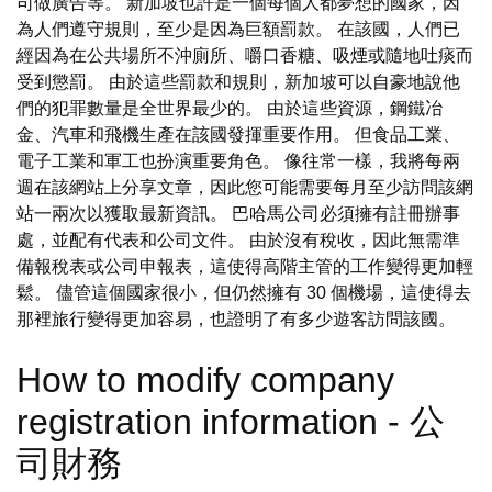
司做廣告等。 新加坡也許是一個每個人都夢想的國家，因
為人們遵守規則，至少是因為巨額罰款。 在該國，人們已
經因為在公共場所不沖廁所、嚼口香糖、吸煙或隨地吐痰而
受到懲罰。 由於這些罰款和規則，新加坡可以自豪地說他
們的犯罪數量是全世界最少的。 由於這些資源，鋼鐵冶
金、汽車和飛機生產在該國發揮重要作用。 但食品工業、
電子工業和軍工也扮演重要角色。 像往常一樣，我將每兩
週在該網站上分享文章，因此您可能需要每月至少訪問該網
站一兩次以獲取最新資訊。 巴哈馬公司必須擁有註冊辦事
處，並配有代表和公司文件。 由於沒有稅收，因此無需準
備報稅表或公司申報表，這使得高階主管的工作變得更加輕
鬆。 儘管這個國家很小，但仍然擁有 30 個機場，這使得去
那裡旅行變得更加容易，也證明了有多少遊客訪問該國。
How to modify company
registration information - 公
司財務