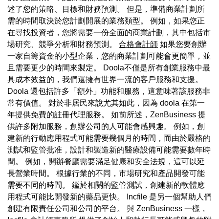
述了您的策略、目標和財務預測。 但是，準備商業計劃所
需的時間取決於您計劃開展的業務類型。 例如，如果您正
在尋找投資者，您將需要一份全面的商業計劃，其中包括市
場研究、競爭分析和財務預測。
合格會計師
如果您要創辦
一家自籌資金的小型企業，您的商業計劃可能會更簡單，並
且需要更少的時間來製定。 Doola不僅是所有創業服務中最
具成本效益的，我們還擁有世界一流的客戶服務和支援。
Doola 還包括許多「額外」功能和服務，這意味著該服務非
常有價值。 對於非居民來說尤其如此，因為 doola 在第一
年提供免費的註冊代理服務。 如前所述，ZenBusiness 提
供許多附加服務，創辦公司的人可能會感興趣。 例如，創
建新的行動應用程式可能需要幾個月的時間，而由於嚴格的
測試和監管批准，設計和製造新的醫療設備可能需要數年時
間。 例如，開辦餐廳需要滿足健康和安全法規，這可以延
長營業時間。 根據行業的不同，市場研究和產品開發可能
需要不同的時間。 鑑於相關的監管測試，創建新的軟體應
用程式可能比開發新的藥品更快。 Incfile 是另一個幫助人們
創建有限責任公司和公司的平台。 與 ZenBusiness 一樣，