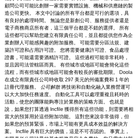
顧問公司可能比創辦一家需要實體設施、機械和供應鏈的製
造公司更快。 本文中討論的所有平台都是可行的選項，具
有良好的處理時間。 無論您是新創公司、服務提供者還是
電子商務商店所有者，這三個平台都是不錯的選擇。 所有
這些都可以幫助您建立有限責任公司，並且都提供您作為企
業創辦人可能感興趣的附加服務。 可能需要分區法規、建
築許可證和占用許可證。 您將需要健康許可證、食品處理
證書，可能還需要酒精許可證。 這些過程可能非常耗時，
並且因司法管轄區而異。 有些城市或地區可能會簡化這些
流程，而有些城市或地區可能會有較長的審批期限。 Doola
在成立有限責任公司時收取 297 美元的州備案費和 1 年的
註冊代理服務。
公司解散
將技術和自動化融入業務營運可
以大大加快任務速度。 自動化工具可以處理重複且耗時的
活動，使您的團隊能夠專注於業務的策略方面。 也就是
說，如果您打算透過 Incfile 獲得所有這些功能，則需要將相
當大的預算用於這些附加功能。 這對您來說非常值得，但
如果您的預算緊張，市場上可能有更具成本效益的解決方
案。 Incfile 具有巨大的價值，這是不可否認的。 事實上，