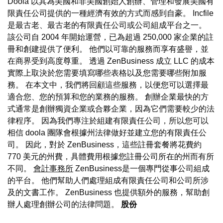
Doola 以其為美國和非美國創始人創辦、管理和發展美國有
限責任公司提供的一種經濟有效的方式而感到自豪。 Incfile
是最古老、最古老的有限責任公司或公司組成平台之一。
該公司自 2004 年開始運營，已為超過 250,000 家企業的註
冊和創建提供了便利。 他們以可靠的服務而享有盛譽，並
在商界受到高度尊重。 透過 ZenBusiness 成立 LLC 的成本
實際上取決於您需要填寫哪些表格以及您需要哪些附加服
務。 在本文中，我們將回顧這些服務，以便您可以選擇最
適合您、您的預算和您的業務的服務。 創辦企業最快的方
式通常是創辦獨資企業或合夥企業，因為它們需要較少的法
律程序。 因為我們專注於組建有限責任公司，所以您可以
相信 doola 團隊會根據州法律做好並建立您的有限責任公
司。 因此，對於 ZenBusiness，這些註冊套餐將花費約
770 美元的州費，具體費用根據您註冊公司所在的州而有所
不同。
會計事務所
ZenBusiness是一個專門從事公司組成
的平台。 他們幫助人們處理組成有限責任公司和公司所涉
及的文書工作。 ZenBusiness 也提供額外的服務，幫助創
辦人處理創辦公司的法律問題。
股份