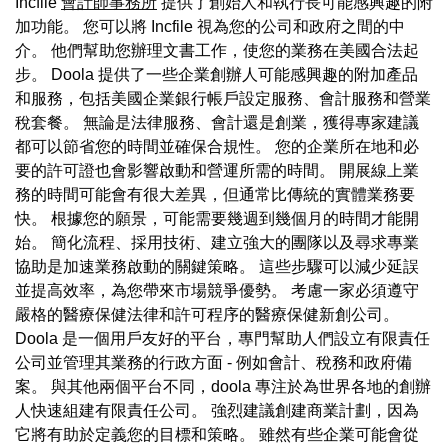
Incfile
會計師事務所
提供了創始人和執行長可能感興趣的附
加功能。 您可以將 Incfile 視為您的公司和政府之間的中
介。 他們幫助您辦理文書工作，使您的業務在美國合法起
步。 Doola 提供了一些企業創辦人可能感興趣的附加產品
和服務，包括美國企業銀行帳戶設定服務、會計服務和營業
稅套餐。 無論是法律服務、會計還是創業，獲得專家建議
都可以節省您的時間並確保合規性。 您的企業所在地和必
要的許可證也會影響啟動和營運所需的時間。 開展線上業
務的時間可能會有很大差異，但通常比傳統的實體業務要
快。 根據您的願景，可能需要幾週到幾個月的時間才能開
始。 簡化流程、採用技術、建立強大的團隊以及尋求專業
協助是加速業務啟動的關鍵策略。 這些步驟可以減少延誤
並提高效率，為您帶來市場競爭優勢。 考慮一家必須遵守
嚴格的醫療保健法律和許可程序的醫療保健新創公司。
Doola 是一個用戶友好的平台，專門幫助人們設立有限責任
公司並管理其業務的行政方面 - 例如會計、稅務和政府備
案。 與其他兩個平台不同，doola 專注於為世界各地的創辦
人快速組建有限責任公司。 強烈建議創建商業計劃，因為
它將有助於定義您的目標和策略。 雖然有些企業可能會從