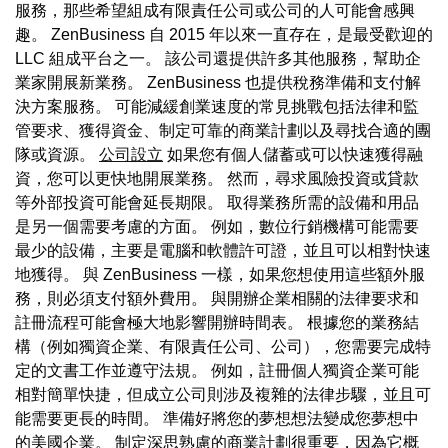
服務，那些希望組成有限責任公司或公司的人可能會感興
趣。 ZenBusiness 自 2015 年以來一直存在，是最受歡迎的
LLC 組成平台之一。 該公司還提供許多其他服務，幫助企
業家開展新業務。 ZenBusiness 也提供稅務準備和支付解
決方案服務。 可能減緩創業速度的常見挑戰包括法律和監
管要求、獲得資金、制定可靠的商業計劃以及尋找合適的團
隊或資源。
公司設立
如果您有個人儲蓄或可以快速獲得融
資，您可以更快地開展業務。 然而，尋求風險投資或貸款
等外部投資可能會延長期限。 取得業務所需的設備和用品
是另一個需要考慮的方面。 例如，數位行銷機構可能需要
最少的設備，主要是電腦和軟體許可證，並且可以相對快速
地獲得。 與 ZenBusiness 一樣，如果您想使用這些額外服
務，則必須支付額外費用。 與開辦企業相關的法律要求和
註冊流程可能會極大地影響開辦時間表。 根據您的業務結
構（例如獨資企業、有限責任公司、公司），您需要完成特
定的文書工作並遵守法規。 例如，註冊個人獨資企業可能
相對簡單快捷，但成立公司則涉及複雜的法律步驟，並且可
能需要更長的時間。 準備好將您的夢想想法變成您夢想中
的美國企業。 制定深思熟慮的商業計劃很重要，因為它概