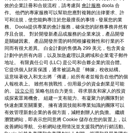
效的企業註冊和合規流程，請考慮與
會計服務
doola 合
作。 他們的專家服務可以幫助您應對複雜的法律要求、許
可和法規，使您能夠專注於您最擅長的事情 - 發展您的業
務。 Doola提供專業的會計服務，確保您的財務事務井然有
序且合規。 對於開發新產品或服務的企業來說，產品開發
是關鍵因素。 產品開發所需的時間根據複雜性和行業的不
同而有很大差異。 白金計劃的售價為 299 美元，包含黃金
計劃中的所有內容，以及加急處理以及網域和企業電子郵件
地址。 有限責任公司 (LLC) 是公司和合夥企業的混合體。
它提供個人財富保護，通常被認為是「轉嫁」稅收結構。
這意味著收入和支出將「傳遞」給所有者並報告在他們的個
人報稅表上。 雖然有挑戰性，但用最少的資金創業是可能
的。
設立公司
策略包括自力更生、尋求朋友和家人的投資
或探索眾籌機會。 組建一支有能力、有凝聚力的團隊對於
快速創業至關重要。 擁有適當技能和專業知識的團隊可以
有效管理新創企業的各個方面，減輕創辦人的負擔。 繼續
瀏覽網站，即表示您同意將 Cookie 儲存在您的裝置上，以
改善網站導航、分析網站使用情況並支援我們的行銷活動。