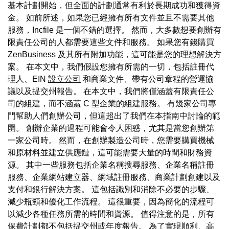
基本計劃開始，但全面的計劃通常有利於長期成功和獲得資
金。 如前所述，如果您已經擁有所有文件並且不需要其他
服務，Incfile 是一個不錯的選擇。 然而，大多數想要創辦有
限責任公司的人都需要這些文件和服務。 如果您有錢購買
ZenBusiness 及其所有附加功能，這可能是您的理想解決方
案。 在本文中，我們假設您擁有所需的一切，包括註冊代
理人、EIN
設立公司
和商業文件、帶有公司章程的營運協
議以及提交州報告。 在本文中，我們將僅涵蓋有限責任公
司的組建，而不涵蓋 C 型企業的組建服務。 有幾家公司專
門幫助人們創辦公司，但這超出了我們在本指南中討論的範
圍。 創辦企業的過程可能會令人困惑，尤其是當您創辦第
一家公司時。 然而，在創辦製造公司時，您需要購買機械
和原材料並建立供應鏈，這可能需要大量的時間和財務資
源。 其中一些服務包括企業名稱搜尋服務、企業名稱註冊
服務、企業網站建立器、網域註冊服務、商業計劃創建以及
支付和銀行解決方案。 這包括識別和消除不必要的步驟、
減少瓶頸和優化工作流程。 這很重要，因為簡化的流程可
以減少各種任務所需的時間和資源。 值得注意的是，所有
保費計劃都不包括提交州或年度報告。 為了實現順利、高