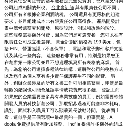
有限責任公司註冊的基本服務是完全免費的，您只需支付與
公司組成相關的州稅。
台北會計師
與有限責任公司不同，
公司所有者根據企業利潤納稅。 公司還具有更嚴格的組建
要求，並且組建成本比有限責任公司高得多。 產品開發計
畫中應考慮研究和開發、原型設計、測試和改進的階段。
這些服務需要額外付費，因為它們是可選套餐，您可以在有
限責任公司成立後選擇。 黃金計劃的價格為 199 美元，包
括 EIN、營運協議（不含保單）、電話和電子郵件客戶支援
以及其他一些內容。 這些服務非常有用，特別是如果您正
在創辦第一家公司並且不想處理填寫所有表格的麻煩。 首
先，為您的公司選擇多種法律結構，這將對公司的稅務方式
以及您作為個人享有多少責任保護產生不同的影響。 另
外，創辦企業涉及的所有文書工作可能相當繁重，即使是最
輕微的錯誤也可能會延誤事情或花費您很多錢。
登記工商
如果您的企業需要更多具有專業技能的員工，例如需要軟體
開發人員的科技新創公司，那麼招募過程可能會非常耗時。
識別、面試和入職員工可以顯著延長啟動時間。 從表面上
看，這似乎是三個選項中最昂貴的一個，但事實是，A
doola 免費提供所有附加服務。 Incfile 提供許多額外的組成