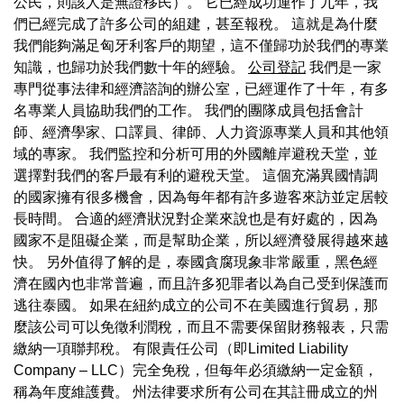
公民，則該人是無證移民）。 它已經成功運作了九年，我
們已經完成了許多公司的組建，甚至報稅。 這就是為什麼
我們能夠滿足匈牙利客戶的期望，這不僅歸功於我們的專業
知識，也歸功於我們數十年的經驗。
公司登記
我們是一家
專門從事法律和經濟諮詢的辦公室，已經運作了十年，有多
名專業人員協助我們的工作。 我們的團隊成員包括會計
師、經濟學家、口譯員、律師、人力資源專業人員和其他領
域的專家。 我們監控和分析可用的外國離岸避稅天堂，並
選擇對我們的客戶最有利的避稅天堂。 這個充滿異國情調
的國家擁有很多機會，因為每年都有許多遊客來訪並定居較
長時間。 合適的經濟狀況對企業來說也是有好處的，因為
國家不是阻礙企業，而是幫助企業，所以經濟發展得越來越
快。 另外值得了解的是，泰國貪腐現象非常嚴重，黑色經
濟在國內也非常普遍，而且許多犯罪者以為自己受到保護而
逃往泰國。 如果在紐約成立的公司不在美國進行貿易，那
麼該公司可以免徵利潤稅，而且不需要保留財務報表，只需
繳納一項聯邦稅。 有限責任公司（即Limited Liability
Company – LLC）完全免稅，但每年必須繳納一定金額，
稱為年度維護費。 州法律要求所有公司在其註冊成立的州