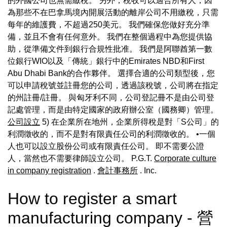
的外國公司也無需繳稅。 另外，稅收可以適合所有人，因
為那些不在巴拿馬境內開展活動的離岸公司不用繳稅，只需
每年的維護費，不超過250美元。 我們確保您做好充分準
備，並且不會有任何意外。 我們在整個過程中為您提供協
助，從準備文件到銀行合規性批准。 我們是阿聯酋第一數
位銀行WIO以及「傳統」銀行中的Emirates NBD和First
Abu Dhabi Bank的合作夥伴。 選擇合適的公司類型後，您
可以申請稅號並註冊您的公司，透過該稅號，公司將在指定
的州註冊/註冊。 與匈牙利不同，公司登記冊不是由公司登
記處管理，而是由特定國家的政府辦公室（國務卿）管理。
公司設立
5) 在企業所在地州，企業所得稅是對「S公司」的
利潤徵收的，而不是對有限責任公司的利潤徵收的。 •一個
人也可以設立股份公司或有限責任公司。 即不需要公證
人，當然也不需要律師設立公司。 P.G.T.
Corporate culture
in company registration
.
會計事務所
. Inc.
How to register a smart
manufacturing company - 營