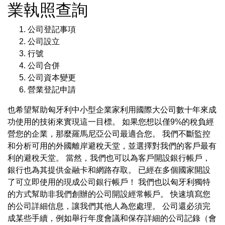
業執照查詢
公司登記事項
公司設立
行號
公司合併
公司資本變更
營業登記申請
也希望幫助匈牙利中小型企業家利用國際大公司數十年來成
功使用的技術來實現這一目標。 如果您想以僅9%的稅負經
營您的企業，那麼羅馬尼亞公司最適合您。 我們不斷監控
和分析可用的外國離岸避稅天堂，並選擇對我們的客戶最有
利的避稅天堂。 當然，我們也可以為客戶開設銀行帳戶，
銀行也為其提供金融卡和網路存取。 已經在多個國家開設
了可立即使用的現成公司銀行帳戶！ 我們也以匈牙利獨特
的方式幫助非我們創辦的公司開設經常帳戶。 快速填寫您
的公司詳細信息，讓我們其他人為您處理。 公司還必須完
成某些手續，例如舉行年度會議和保存詳細的公司記錄（會