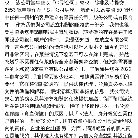
稅。 該公司當年應以「C 型公司」納稅，除非及時提交
2553 號申請作為「S」公司納稅。 我們可以為美國 50 個州
中任何一個州的客戶建立有限責任公司、股份公司或有限合
夥。 作為我們與公司設立相關的服務的一部分，我們也很
樂意協助您申請聯邦雇主識別號碼，該號碼的存在是在美國
開設公司銀行帳戶的條件。 您是否知道，在成立有限公司
時，甚至您公司網站的價值也可以計入股本？ 如今創建公
司非常容易，在某些情況下您甚至可以在線上完成。 雖然
您幾乎不需要任何啟動資金來創辦獨資企業，但您將需要更
多的財務資源來建立有限公司或公司。 了解如果您在 2022
年創辦公司，預計需要多少成本。 根據凱瑟律師事務所的
要求，它在整個訴訟過程中提供法律代理，並負責必要法律
文件的準備和解釋。 根據清算期間掌握的信息，就公司法
規定的義務以及與清算相關的任務提供建議，從而幫助該流
程在最短的時間內順利進行。 除了上述節稅之外，出於資
產保護（資產保護）的原因，以「S 法人」身分經營企業也
是值得的。 對於“S 公司”，所有者僅承擔在公司投資金額以
內的責任。
台北的會計師
另一方面，獨資經營者的個人責
任是無限的，其債權人也有權扣押其個人資產並對其設定留