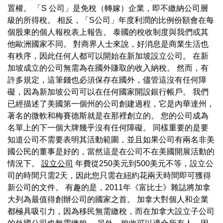
置權。 「S 公司」是免稅（轉嫁）企業，即不繳納公司層
級的所得稅。 相反，「S公司」年度利潤的比例份額會在每
個股東的個人報稅表上報告。 泰國的稅收制度與我們或其
他歐洲國家不同。 對商界人士來說，好消息是商業生活也
有秩序，因此任何人都可以開始在新加坡設立公司。 在新
加坡成立的公司無需為在國外賺取的收入納稅。 然而，有
許多規定，這筆錢也必須保存在國外，儘管這沒有任何障
礙，因為新加坡公司可以在任何國家開設銀行帳戶。 我們
已經描述了美國第一個州的公司創建過程，它是內華達州，
著名的微軟和梅賽德斯就是在那裡創立的。 您的公司成為
名單上的下一個大牌幾乎沒有任何障礙。 同樣重要的是要
知道公司不需要表明其活動範圍，並且如果公司有兩名非美
國公民的董事是好的，當然這是在公司不在美國開展活動的
情況下。
設立公司
年費從250美元到500美元不等，設立公
司的時間只需2天，因此您只需在紐約花兩天時間即可獲得
新公司的文件。 有趣的是，2011年《富比士》雜誌將加拿
大列為最值得創辦公司的國家之首。 加拿大對個人和企業
都極具吸引力，因為移民無需繳稅，而在加拿大設立子公司