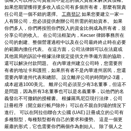
債權人可以用公司資產而不是您的個人資產來解決其債權。
如果您期望獲得更多收入或公司有多個所有者，那麼有限責
任公司是一個不錯的選擇。
工商登記
如果您要建立一家一
人有限公司，您必須提供創辦公司所需的初始資本。 如果
你們多人，你們將按照你們投入的資金比例成為所有者，並
分享公司的收入。 在公司法框架內，Kecser 律師事務所在
公司的創建、整個營運過程中以及在公司最終終止時在必要
的範圍內擔任代表。 在這方面，公司法律師可以在法庭或
其他當局的訴訟中根據法律規定提供文件準備方面的協助，
還可以解決付款問題。 在內華達州建立公司時，您需要所
有者的地址卡和護照，如果所有者不是內華達州居民，您還
需要內華達州代表和總部。 設立離岸公司的時間約2-3週，
成本超過1000美元。 離岸公司必須至少有3名董事，但這不
是問題，因為所有3名董事也可以是名義董事，以他們的名
義發出不可撤銷的授權書。 根據羅馬尼亞現行法律，公司
註冊程序（開立銀行帳戶除外）可以在不親自到場的情況下
進行。 可以在阿拉伯聯合大公國 (UAE) 註冊成立的公司有
多種類型，每種類型都有自己的要求和優勢。 這是一個更
嚴肅的形式，它也需要你們兩個作為創始人。 除了個人之