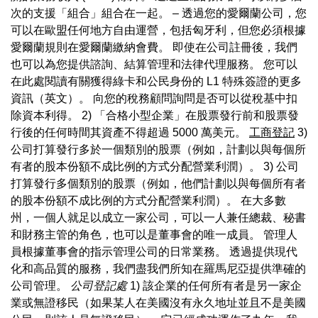
次的支援「組合」組合在一起。 – 透過您的愛爾蘭公司，您
可以在歐盟任何地方自由運營，包括匈牙利，但您必須根據
愛爾蘭規則在愛爾蘭繳納會費。 即使在公司註冊後，我們
也可以為您提供諮詢、結算管理和法律代理服務。 您可以
在此處閱讀有關獲得綠卡和公民身份的 L1 特殊簽證的更多
資訊（英文）。 向您的稅務顧問詢問是否可以從稅基中扣
除資本利得。 2) 「合格小型企業」在股票發行前和股票發
行後的任何時間其資產不得超過 5000 萬美元。
工商登記
3)
公司打算發行多於一個類別的股票（例如，計劃以與每個所
有者的股本份額不成比例的方式分配營業利潤）。 3) 公司
打算發行多個類別的股票（例如，他們計劃以與每個所有者
的股本份額不成比例的方式分配營業利潤）。 在大多數
州，一個人就足以成立一家公司，可以一人兼任總裁、秘書
和財務主管的角色，也可以是董事會的唯一成員。 管理人
員根據董事會的指示管理公司的日常業務。 透過提供現代
化和高品質的服務，我們盡我們所知在羅馬尼亞提供準確的
公司管理。
公司登記處
1) 該企業的任何所有者是另一家企
業或無證移民（如果某人在美國沒有永久地址並且不是美國