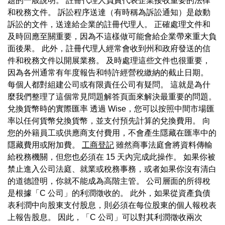
題的一般說明。 註冊代理人負責代表企業接收重要的法律
和稅務文件。 訴訟程序送達（有時稱為訴訟通知）是啟動
訴訟的文件，送達給企業的註冊代理人。 正確處理文件和
及時回應至關重要，因為不這樣做可能會給企業帶來重大負
面後果。 此外，註冊代理人經常會收到州和政府發送的信
件和稅務文件以開展業務。 及時處理這些文件也很重要，
因為各州通常有年度報告和特許經營稅繳納的截止日期。
每個人都對組建公司或有限責任公司有疑問。 這就是為什
麼我們整理了這個常見問題解答頁面來解決最重要的問題。
兌換貨幣時的實際匯率 透過 Wise，您可以按照中間市場匯
率以任何貨幣兌換貨幣，並支付預先計算的兌換費用。 向
您的外籍員工或供應商支付費用，不會產生隱藏在匯率中的
隱藏費用或附加費。
工商登記
雖然商事法庭會將資料傳輸
給稅務機關，但您也必須在 15 天內完成此操作。 如果你被
禁止進入公司法庭、就業或稅務事務，或者如果你沒有清白
的道德證明，你就不能成為高階主管。 公司層面的所得稅
是根據「C 公司」的利潤徵收的。 此外，如果從資產負債
表利潤中向股東支付股息，則必須在每位股東的個人報稅表
上報告股息。 因此，「C 公司」可以對其利潤徵收兩次