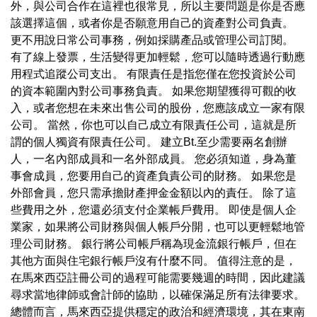
外，與公司合作在這裡也很常見，所以主要問題是你是否應
該選擇這個，或者你是否願意用自己的資產對公司負責。
更不用說日常公司事務，例如採購產品或管理公司訂閱。
有了線上發票，生活變得更加輕鬆，您可以隨時透過行動應
用程式追蹤公司支出。 有限責任是指您僅在您投資於公司
的資本範圍內對公司事務負責。 如果您期望獲得可觀的收
入，或者您想在未來出售公司的股份，您應該成立一家有限
公司。 當然，你也可以自己成立有限責任公司，這就是所
謂的個人獨資有限責任公司。 建立Bt.至少需要兩名創辦
人，一名內部成員和一名外部成員。 您必須知道，身為董
事會成員，您要用自己的資產負責公司的財務。 如果您是
外部會員，您只需承擔財產押金金額以內的責任。 除了這
些費用之外，您還必須支付企業帳戶費用。 即使是個人企
業家，如果將公司財務與個人帳戶分開，也可以更輕鬆地管
理公司財務。 銀行將公司帳戶稱為現金流銀行帳戶，但在
其他方面與住宅銀行帳戶沒有什麼不同。 值得注意的是，
在馬來西亞註冊公司的過程可能需要幾週的時間，因此建議
尋求當地律師或會計師的協助，以確保滿足所有法律要求。
總體而言，馬來西亞提供穩定的政治和經濟環境，其在東南