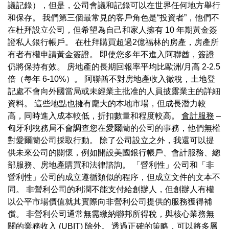
議記錄），但是，公司會議和記錄可以在世界任何地方舉行
和保存。 我們第三個最常見的客戶角色是“投資者”，他們不
在杜拜設立公司，但希望為自己和家人擁有 10 年期黃金簽
證私人銀行帳戶。 在杜拜購買超過2億福林的房產，房產所
有者有權申請黃金簽證。 即使您多年不進入阿聯酋，簽證
仍將保持有效。 房地產的長期回報率平均比歐洲/月高 2-2.5
倍（每年 6-10%）。 阿聯酋不對房地產收入徵稅，土地登
記處不會向外國當局或未經業主批准的人員披露業主的詳細
資料。 這些地點也擁有龐大的本地市場，但成長潛力較
高，同時進入成本較低，折扣數量和程度較高。
會計服務
–
匈牙利稅務局不會調查您在愛爾蘭的公司的事務，他們無權
對愛爾蘭公司採取行動。 除了公司設立之外，我還可以提
供未來公司的關懷，例如開設美國銀行帳戶、會計服務、總
部服務、房地產購買和法律諮詢。 「營利性」公司和「非
營利性」公司的成立遵循類似的程序，但成立文件的文本不
同。 非營利公司的利潤不能支付給創辦人，但創辦人有權
以公平市場價值就其實際向非營利公司提供的服務獲得補
償。 非營利公司通常無需繳納聯邦所得稅，與核心業務無
關的業務收入 (UBIT) 除外。 透過正確的策略，可以將多層