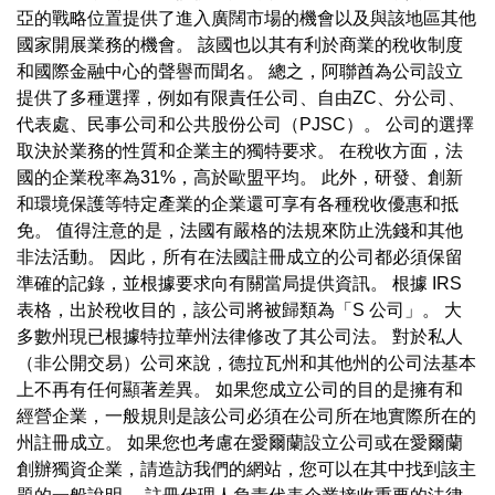
亞的戰略位置提供了進入廣闊市場的機會以及與該地區其他
國家開展業務的機會。 該國也以其有利於商業的稅收制度
和國際金融中心的聲譽而聞名。 總之，阿聯酋為公司設立
提供了多種選擇，例如有限責任公司、自由ZC、分公司、
代表處、民事公司和公共股份公司（PJSC）。 公司的選擇
取決於業務的性質和企業主的獨特要求。 在稅收方面，法
國的企業稅率為31%，高於歐盟平均。 此外，研發、創新
和環境保護等特定產業的企業還可享有各種稅收優惠和抵
免。 值得注意的是，法國有嚴格的法規來防止洗錢和其他
非法活動。 因此，所有在法國註冊成立的公司都必須保留
準確的記錄，並根據要求向有關當局提供資訊。 根據 IRS
表格，出於稅收目的，該公司將被歸類為「S 公司」。 大
多數州現已根據特拉華州法律修改了其公司法。 對於私人
（非公開交易）公司來說，德拉瓦州和其他州的公司法基本
上不再有任何顯著差異。 如果您成立公司的目的是擁有和
經營企業，一般規則是該公司必須在公司所在地實際所在的
州註冊成立。 如果您也考慮在愛爾蘭設立公司或在愛爾蘭
創辦獨資企業，請造訪我們的網站，您可以在其中找到該主