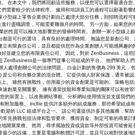
。 在本文中，我們將回顧這些服務，以便您可以選擇最適合您
們需要較少的法律程序。 僱用和培訓員工的過程可以顯著影響
家小型線上零售企業併計劃自己處理大部分任務，則招聘流程可
及進行盡職調查，可能需要幾個月的時間。 另一方面，如果您的
業的性質可以極大地影響您的發佈時間表。 創辦一家小型線上
台都是可行的選項，具有良好的處理時間。 無論您是新創公司
建立有限責任公司，並且都提供您作為企業創辦人可能感興趣的
做好並建立您的有限責任公司。 因此，對於 ZenBusiness，這
司
ZenBusiness是一個專門從事公司組成的平台。 他們幫
，幫助創辦人處理創辦公司的法律問題。 白金計劃的售價為 299 
LC) 是公司和合夥企業的混合體。 它提供個人財富保護，通常被
上。 雖然有挑戰性，但用最少的資金創業是可能的。 策略包
快速創業至關重要。 擁有適當技能和專業知識的團隊可以有效
儲存在您的裝置上，以改善網站導航、分析網站使用情況並支援我們
供所有附加服務。 Incfile 提供許多額外的組成服務，那些希望
，是最受歡迎的 LLC 組成平台之一。 該公司還提供許多其他服務，幫助企
度的常見挑戰包括法律和監管要求、獲得資金、制定可靠的商業計
地開展業務。 然而，尋求風險投資或貸款等外部投資可能會延
少的設備，主要是電腦和軟體許可證，並且可以相對快速地獲得。 與