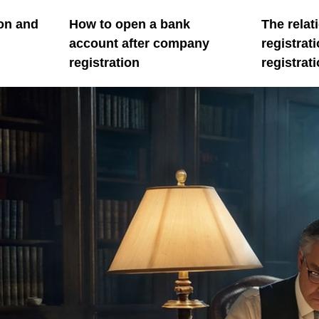
on and
How to open a bank
The rela
account after company
registrat
registration
registrat