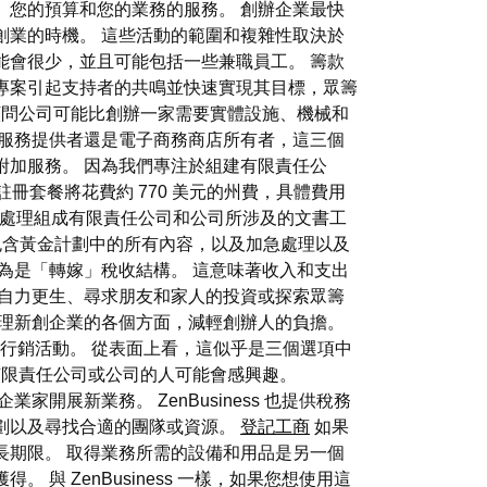
、您的預算和您的業務的服務。 創辦企業最快
創業的時機。 這些活動的範圍和複雜性取決於
能會很少，並且可能包括一些兼職員工。 籌款
專案引起支持者的共鳴並快速實現其目標，眾籌
顧問公司可能比創辦一家需要實體設施、機械和
、服務提供者還是電子商務商店所有者，這三個
附加服務。 因為我們專注於組建有限責任公
些註冊套餐將花費約 770 美元的州費，具體費用
助人們處理組成有限責任公司和公司所涉及的文書工
美元，包含黃金計劃中的所有內容，以及加急處理以及
認為是「轉嫁」稅收結構。 這意味著收入和支出
括自力更生、尋求朋友和家人的投資或探索眾籌
管理新創企業的各個方面，減輕創辦人的負擔。
的行銷活動。 從表面上看，這似乎是三個選項中
組成有限責任公司或公司的人可能會感興趣。
業家開展新業務。 ZenBusiness 也提供稅務
劃以及尋找合適的團隊或資源。
登記工商
如果
長期限。 取得業務所需的設備和用品是另一個
 ZenBusiness 一樣，如果您想使用這