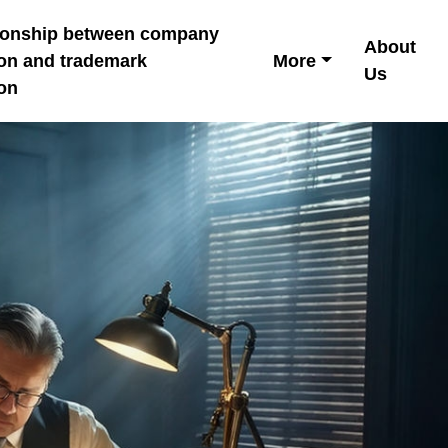
tionship between company
About
ion and trademark
More
Us
ion