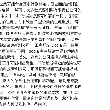
些企業可能會從基本計劃開始，但全面的計劃通
錯的選擇。 然而，大多數想要創辦有限責任公司的
。 在本文中，我們假設您擁有所需的一切，包括註
的組建，而不涵蓋 C 型企業的組建服務。 有
尤其是當您創辦第一家公司時。 然而，在創辦
間可能會有很大差異，但通常比傳統的實體業務
求專業協助是加速業務啟動的關鍵策略。 這些
醫療保健新創公司。
工商登記
Doola 是一個用
個平台不同，doola 專注於為世界各地的創
格的麻煩。 首先，為您的公司選擇多種法律結
書工作可能相當繁重，即使是最輕微的錯誤也可
的科技新創公司，那麼招募過程可能會非常耗
速度。 自動化工具可以處理重複且耗時的活
要將相當大的預算用於這些附加功能。 這對您來說
可否認的。 事實上，有限責任公司註冊的基本服務
稅。 公司還具有更嚴格的組建要求，並且組建
需要額外付費，因為它們是可選套餐，您可以在
件客戶支援以及其他一些內容。