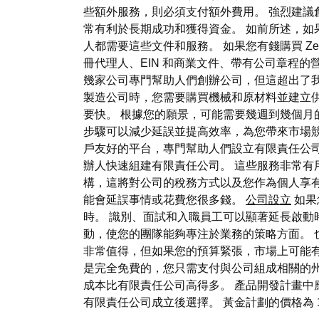
些額外服務，則必須支付額外費用。 強烈建議
常有利於長期成功和獲得資金。 如前所述，如果
人都需要這些文件和服務。 如果您有錢購買 Ze
冊代理人、EIN 和商業文件、帶有公司章程的
幾家公司專門幫助人們創辦公司，但這超出了我
製造公司時，您需要購買機械和原材料並建立
要快。 根據您的願景，可能需要幾週到幾個月
步驟可以減少延誤並提高效率，為您帶來市場
戶友好的平台，專門幫助人們設立有限責任公司並
辦人快速組建有限責任公司。 這些服務非常有
構，這將對公司的稅務方式以及您作為個人享
能會延誤事情或花費您很多錢。
公司設立
如果
時。 識別、面試和入職員工可以顯著延長啟動
動，使您的團隊能夠專注於業務的策略方面。 也
非常值得，但如果您的預算緊張，市場上可能有更
是完全免費的，您只需支付與公司組成相關的
成本比有限責任公司高得多。 產品開發計畫中
有限責任公司成立後選擇。 黃金計劃的價格為 