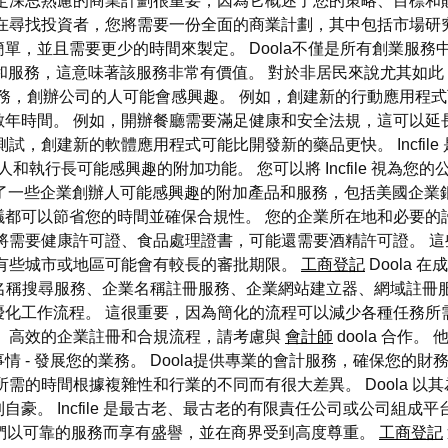
定深思熟慮的商業計劃很重要，因為它概述了您的策略、目標和
在尋找投資者，您將需要一份全面的商業計劃，其中包括市場研
單，並且需要更少的時間來製定。 Doola不僅是所有創業服
能和服務，這意味著該服務非常有價值。 對於非居民來說尤其如此，
許多附加服務，創辦公司的人可能會感興趣。 例如，創建新的行動應
年時間。 例如，開辦餐廳需要滿足健康和安全法規，這可以延
試，創建新的軟體應用程式可能比開發新的藥品更快。 Incfil
e 提供了創始人和執行長可能感興趣的附加功能。 您可以將 Incfile
 提供了一些企業創辦人可能感興趣的附加產品和服務，包括美國企
都可以節省您的時間並確保合規性。 您的企業所在地和必要的
將需要健康許可證、食品處理證書，可能還需要酒精許可證。 
而有些城市或地區可能會有較長的審批期限。
工商登記
Doola 
業名稱搜尋服務、企業名稱註冊服務、企業網站建立器、網域註冊
化工作流程。 這很重要，因為簡化的流程可以減少各種任務所
利、高效的企業註冊和合規流程，請考慮與
會計師
doola 合作
 - 發展您的業務。 Doola提供專業的會計服務，確保您的
需的時間根據複雜性和行業的不同而有很大差異。 Doola 
。 Incfile 是最古老、最古老的有限責任公司或公司組成平台
。 他們以可靠的服務而享有盛譽，並在商界受到高度尊重。
工商登記