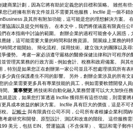
創建商業計劃，因為它將有助於定義您的目標和策略。 雖然有
您已經擁有所有文件並且不需要其他服務，Incfile 是一個不
nBusiness 及其所有附加功能，這可能是您的理想解決方案
營運協議以及提交州報告。 在本文中，我們將僅涵蓋有限責任公司
們在本指南中討論的範圍。 創辦企業的過程可能會令人困惑，
供應鏈，這可能需要大量的時間和財務資源。 開展線上業務的時
的時間才能開始。 簡化流程、採用技術、建立強大的團隊以及尋
競爭優勢。 考慮一家必須遵守嚴格的醫療保健法律和許可程序的
管理其業務的行政方面 - 例如會計、稅務和政府備案。 與其他兩
用，特別是如果您正在創辦第一家公司並且不想處理填寫所有表
有多少責任保護產生不同的影響。 另外，創辦企業涉及的所有文
您的企業需要更多具有專業技能的員工，例如需要軟體開發人員
時間。
董事變更
將技術和自動化融入業務營運可以大大加快任務
就是說，如果您打算透過 Incfile 獲得所有這些功能，則需
具成本效益的解決方案。 Incfile 具有巨大的價值，這是不
州稅。
記帳士
與有限責任公司不同，公司所有者根據企業利潤納
應考慮研究和開發、原型設計、測試和改進的階段。 這些服務
199 美元，包括 EIN、營運協議（不含保單）、電話和電子郵