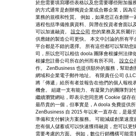
於您需要填寫哪些表格以及您需要哪些附加服務
的方式通常是創辦獨資企業或合夥企業，因為它
業務的規模和性質。 例如，如果您正在創辦一
過程包括準備推廣資料、與潛在投資者會面以
可以加速融資。
設立公司
您的業務及其所屬行
供應鏈的製造公司更快。 本文中討論的所有平
平台都是不錯的選擇。 所有這些都可以幫助您
司，所以您可以相信 doola 團隊會根據州法律
根據您註冊公司所在的州而有所不同。
設立公
作。 ZenBusiness 也提供額外的服務
網域和企業電子郵件地址。 有限責任公司 (L
將「傳遞」給所有者並報告在他們的個人報稅表
機會。 組建一支有能力、有凝聚力的團隊對於
繼續瀏覽網站，即表示您同意將 Cookie 
最昂貴的一個，但事實是，A doola 免費提
ZenBusiness 自 2015 年以來一直存在
準備和支付解決方案服務。 可能減緩創業速
您有個人儲蓄或可以快速獲得融資，您可以更快
需要考慮的方面。 例如，數位行銷機構可能需要最