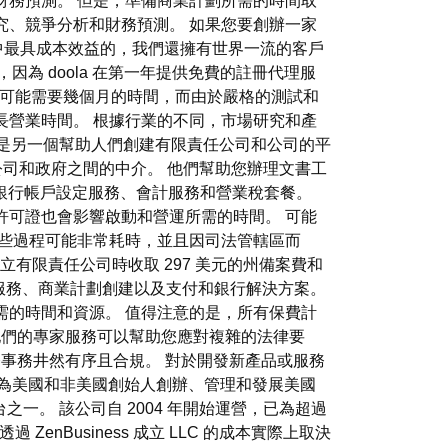
財務預測。 但是，準備商業計劃所需的時間取
究、競爭分析和財務預測。 如果您要創辦一家
務中最具成本效益的，我們還擁有世界一流的客戶
因為 doola 在第一年提供免費的註冊代理服
用程式可能需要幾個月的時間，而由於嚴格的測試和
長營業時間。 根據行業的不同，市場研究和產
e 是另一個幫助人們創建有限責任公司和公司的平
 視為您的公司和政府之間的中介。 他們幫助您辦理文書工
業銀行帳戶設定服務、會計服務和營業稅套餐。
許可證也會影響啟動和營運所需的時間。 可能
這些過程可能非常耗時，並且因司法管轄區而
在成立有限責任公司時收取 297 美元的州備案費和
服務、商業計劃創建以及支付和銀行解決方案。
需的時間和資源。 值得注意的是，所有保費計
。 他們的專家服務可以幫助您應對複雜的法律要
財務事務井然有序且合規。 對於開發新產品或服務
以其為美國和非美國創始人創辦、管理和發展美國
之一。 該公司自 2004 年開始運營，已為超過
透過 ZenBusiness 成立 LLC 的成本實際上取決