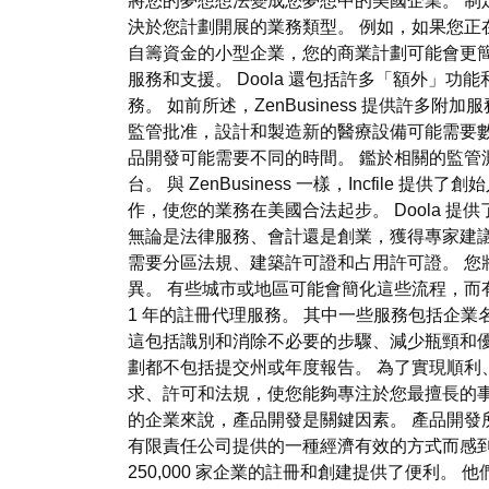
將您的夢想想法變成您夢想中的美國企業。 制
決於您計劃開展的業務類型。 例如，如果您正
自籌資金的小型企業，您的商業計劃可能會更簡
服務和支援。 Doola 還包括許多「額外」功
務。 如前所述，ZenBusiness 提供
監管批准，設計和製造新的醫療設備可能需要數
品開發可能需要不同的時間。 鑑於相關的監管測
台。 與 ZenBusiness 一樣，Incfil
作，使您的業務在美國合法起步。 Doola
無論是法律服務、會計還是創業，獲得專家建議
需要分區法規、建築許可證和占用許可證。 您
異。 有些城市或地區可能會簡化這些流程，
1 年的註冊代理服務。 其中一些服務包括企
這包括識別和消除不必要的步驟、減少瓶頸和優
劃都不包括提交州或年度報告。 為了實現順
求、許可和法規，使您能夠專注於您最擅長的事情
的企業來說，產品開發是關鍵因素。 產品開發所
有限責任公司提供的一種經濟有效的方式而感到自豪
250,000 家企業的註冊和創建提供了便利